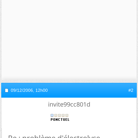
09/12/2006,
12h00
#2
invite99cc801d
Re : problème d'électrolyse