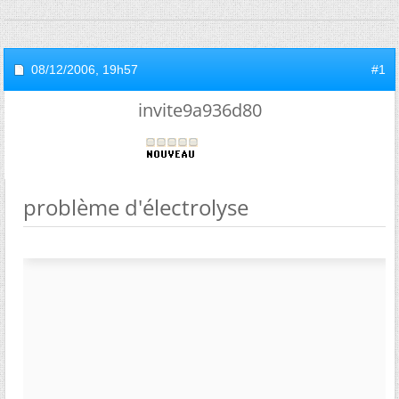
08/12/2006,
19h57
#1
invite9a936d80
problème d'électrolyse