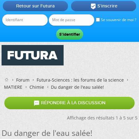
Retour sur Futura
S'inscrire

Se souvenir de moi ?
Forum
Futura-Sciences : les forums de la science
MATIERE
Chimie
Du danger de l'eau salée!

RÉPONDRE À LA DISCUSSION
Affichage des résultats 1 à 5 sur 5
Du danger de l'eau salée!