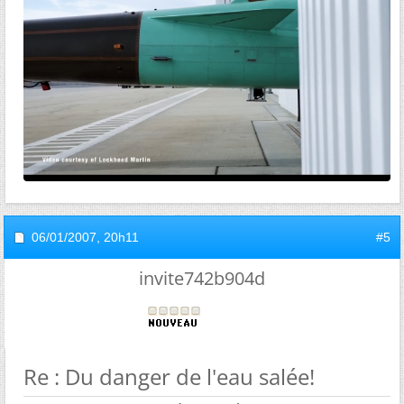
06/01/2007,
20h11
#5
invite742b904d
Re : Du danger de l'eau salée!