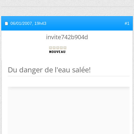
06/01/2007,
19h43
#1
invite742b904d
Du danger de l'eau salée!