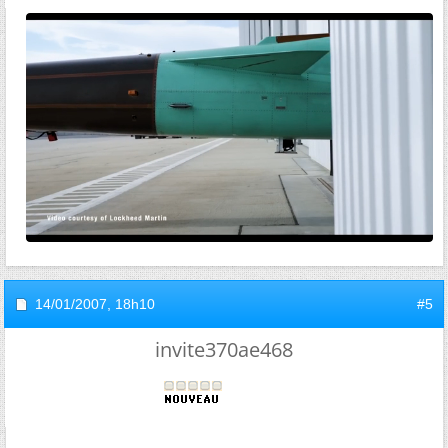
14/01/2007,
18h10
#5
invite370ae468