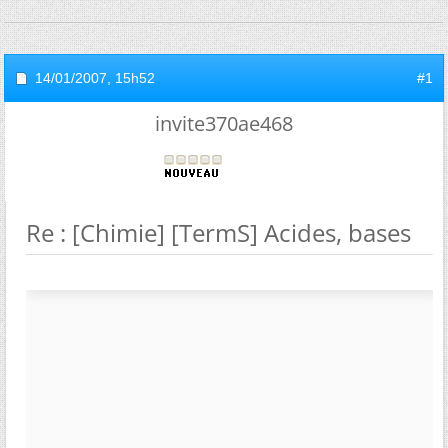
14/01/2007,
15h52
#1
invite370ae468
Re : [Chimie] [TermS] Acides, bases