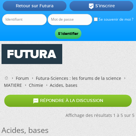
Retour sur Futura
S'inscrire

Se souvenir de moi ?
Forum
Futura-Sciences : les forums de la science
MATIERE
Chimie
Acides, bases

RÉPONDRE À LA DISCUSSION
Affichage des résultats 1 à 5 sur 5
Acides, bases