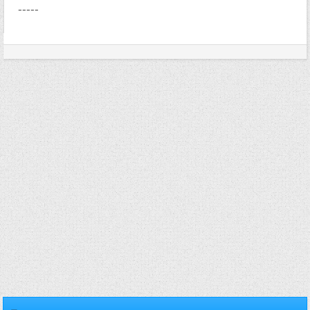
-----