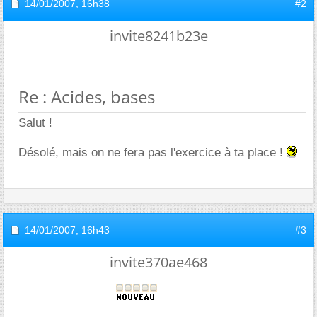
14/01/2007,
16h38
#2
invite8241b23e
Re : Acides, bases
Salut !
Désolé, mais on ne fera pas l'exercice à ta place !
14/01/2007,
16h43
#3
invite370ae468