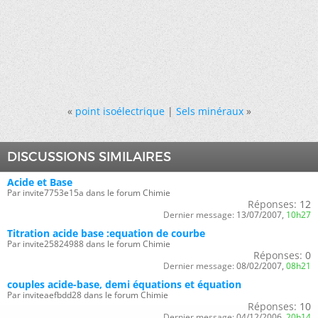
«
point isoélectrique
|
Sels minéraux
»
DISCUSSIONS SIMILAIRES
Acide et Base
Par invite7753e15a dans le forum Chimie
Réponses:
12
Dernier message:
13/07/2007,
10h27
Titration acide base :equation de courbe
Par invite25824988 dans le forum Chimie
Réponses:
0
Dernier message:
08/02/2007,
08h21
couples acide-base, demi équations et équation
Par inviteaefbdd28 dans le forum Chimie
Réponses:
10
Dernier message:
04/12/2006,
20h14