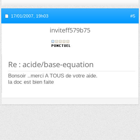
17/01/2007,
19h03
#5
inviteff579b75
Re : acide/base-equation
Bonsoir ..merci A TOUS de votre aide.
la doc est bien faite