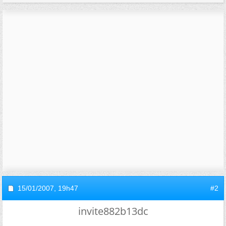
15/01/2007,
19h47
#2
invite882b13dc