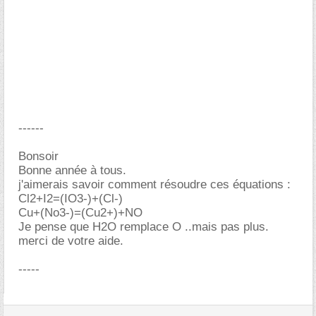
------
Bonsoir
Bonne année à tous.
j'aimerais savoir comment résoudre ces équations :
Cl2+I2=(IO3-)+(Cl-)
Cu+(No3-)=(Cu2+)+NO
Je pense que H2O remplace O ..mais pas plus.
merci de votre aide.
-----