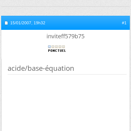
15/01/2007,
19h32
#1
inviteff579b75
acide/base-équation