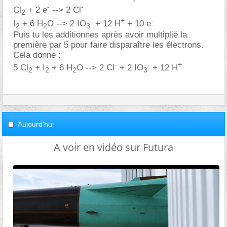
-
-
Cl
+ 2 e
--> 2 Cl
2
-
+
-
I
+ 6 H
O --> 2 IO
+ 12 H
+ 10 e
2
2
3
Puis tu les additionnes après avoir multiplié la
première par 5 pour faire disparaître les électrons.
Cela donne :
-
-
+
5 Cl
+ I
+ 6 H
O --> 2 Cl
+ 2 IO
+ 12 H
2
2
2
3
Aujourd'hui
A voir en vidéo sur Futura