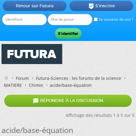
Retour sur Futura
S'inscrire

Se souvenir de moi ?
Forum
Futura-Sciences : les forums de la science
MATIERE
Chimie
acide/base-équation

RÉPONDRE À LA DISCUSSION
Affichage des résultats 1 à 5 sur 5
acide/base-équation