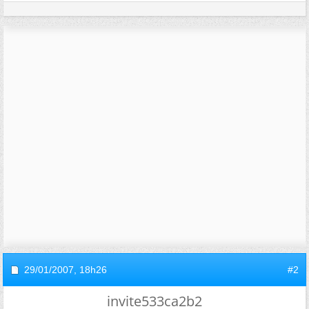
29/01/2007,
18h26
#2
invite533ca2b2