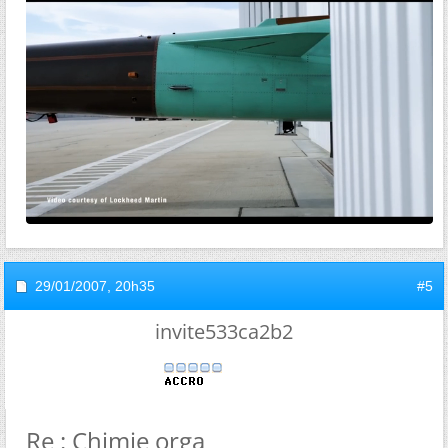
29/01/2007,
20h35
#5
invite533ca2b2
Re : Chimie orga