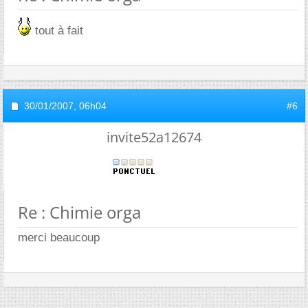
tout à fait
30/01/2007,
06h04
#6
invite52a12674
Re : Chimie orga
merci beaucoup