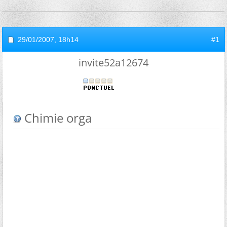
29/01/2007,
18h14
#1
invite52a12674
Chimie orga