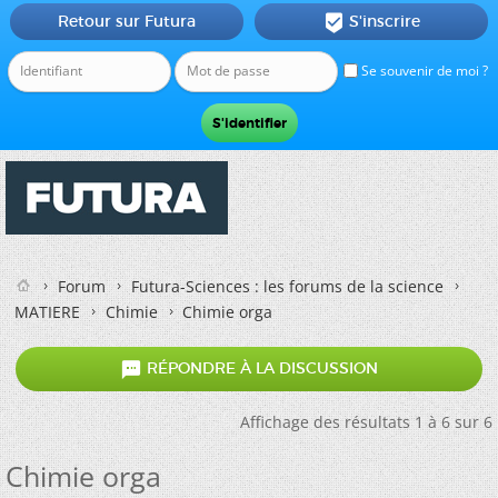
Retour sur Futura
S'inscrire

Se souvenir de moi ?
Forum
Futura-Sciences : les forums de la science
MATIERE
Chimie
Chimie orga

RÉPONDRE À LA DISCUSSION
Affichage des résultats 1 à 6 sur 6
Chimie orga