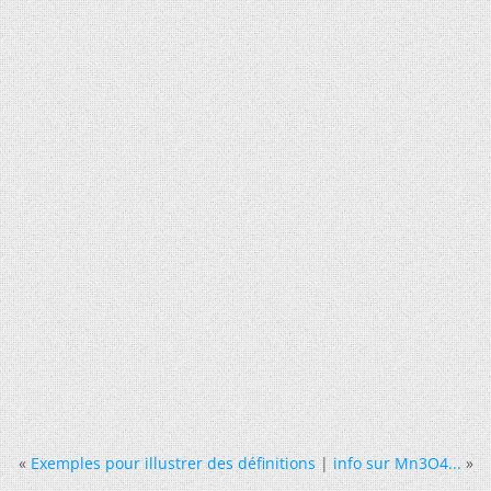
«
Exemples pour illustrer des définitions
|
info sur Mn3O4...
»