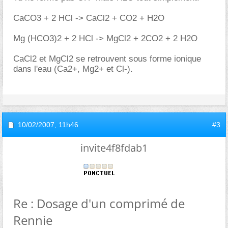
CaCO3 + 2 HCl -> CaCl2 + CO2 + H2O
Mg (HCO3)2 + 2 HCl -> MgCl2 + 2CO2 + 2 H2O
CaCl2 et MgCl2 se retrouvent sous forme ionique
dans l'eau (Ca2+, Mg2+ et Cl-).
10/02/2007,
11h46
#3
invite4f8fdab1
Re : Dosage d'un comprimé de
Rennie