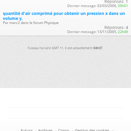
Réponses:
1
Dernier message:
02/03/2006,
09h01
quantité d'air comprimé pour obtenir un pression x dans un
volume y.
Par marc2 dans le forum Physique
Réponses:
4
Dernier message:
13/11/2005,
22h49
Fuseau horaire GMT +1. Il est actuellement
04h07
.
-
Futura
-
Archives
-
Conso
-
Gestion des cookies
-