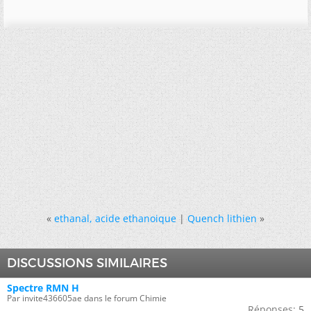
«
ethanal, acide ethanoique
|
Quench lithien
»
DISCUSSIONS SIMILAIRES
Spectre RMN H
Par invite436605ae dans le forum Chimie
Réponses:
5