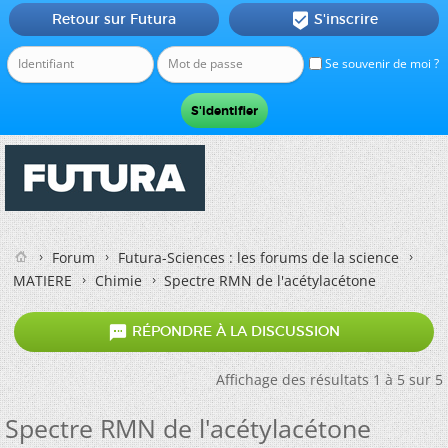
Retour sur Futura
S'inscrire

Se souvenir de moi ?
Forum
Futura-Sciences : les forums de la science
MATIERE
Chimie
Spectre RMN de l'acétylacétone

RÉPONDRE À LA DISCUSSION
Affichage des résultats 1 à 5 sur 5
Spectre RMN de l'acétylacétone