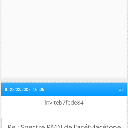
22/02/2007,
16h35
#2
inviteb7fede84
Re : Spectre RMN de l'acétylacétone