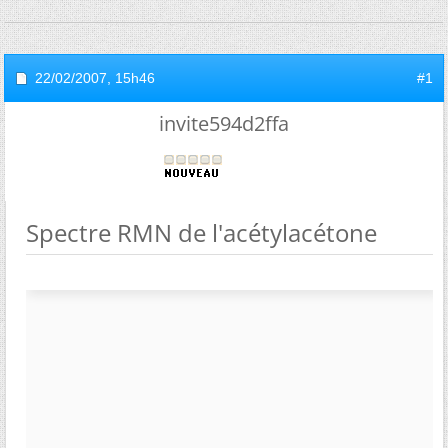
22/02/2007,
15h46
#1
invite594d2ffa
Spectre RMN de l'acétylacétone