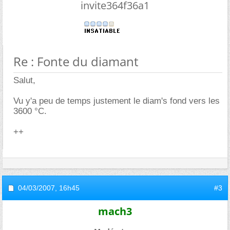
invite364f36a1
Re : Fonte du diamant
Salut,
Vu y'a peu de temps justement le diam's fond vers les
3600 °C.
++
04/03/2007,
16h45
#3
mach3