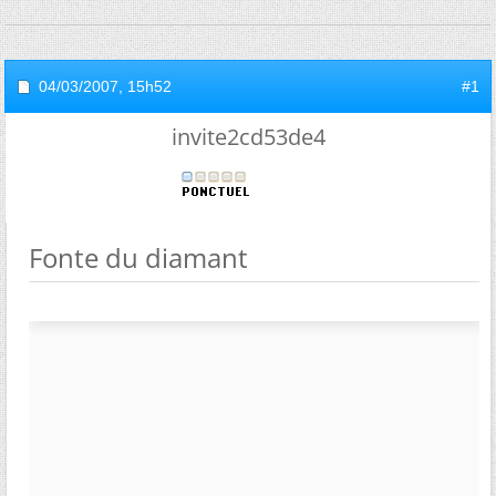
04/03/2007,
15h52
#1
invite2cd53de4
Fonte du diamant