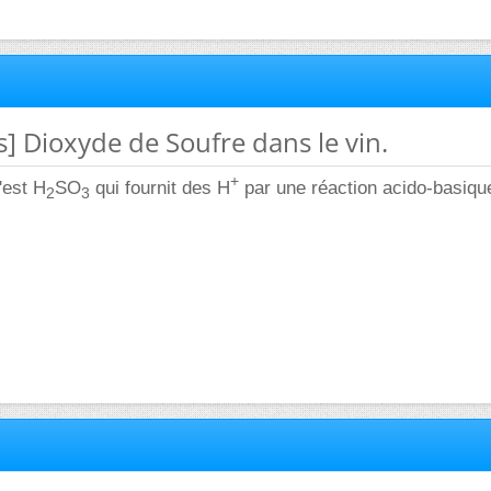
s] Dioxyde de Soufre dans le vin.
+
'est H
SO
qui fournit des H
par une réaction acido-basiqu
2
3