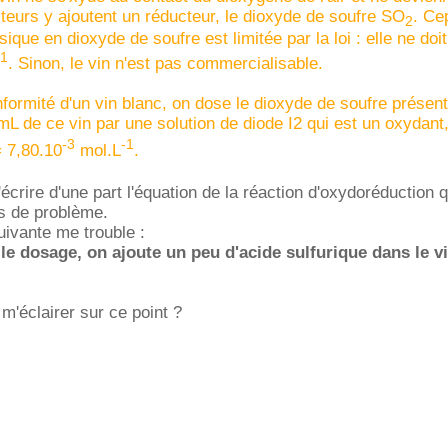
ulteurs y ajoutent un réducteur, le dioxyde de soufre SO
. Ce
2
que en dioxyde de soufre est limitée par la loi : elle ne doi
-1
. Sinon, le vin n'est pas commercialisable.
onformité d'un vin blanc, on dose le dioxyde de soufre présen
L de ce vin par une solution de diode I2 qui est un oxydant
-3
-1
 7,80.10
mol.L
.
crire d'une part l'équation de la réaction d'oxydoréduction qu
s de problème.
uivante me trouble :
 le dosage, on ajoute un peu d'acide sulfurique dans le vi
m'éclairer sur ce point ?