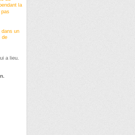
pendant la
t pas
t dans un
, de
i a lieu.
n.