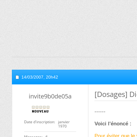
14/03/2007,
20h42
[Dosages] Di
invite9b0de05a
------
Date d'inscription
janvier
Voici l'énoncé :
1970
Pour éviter que le
Messages
6