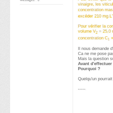
vinaigre, les vitic
concentration massi
excéder 210 mg.L
Pour vérifier la c
volume V
= 25,0 m
2
concentration C
=
1
Il nous demande d'é
Ca ne me pose pa
Mais la question s
Avant d'effectuer
Pourquoi ?
Quelqu'un pourrait 
-----