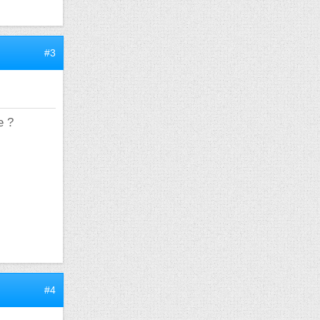
#3
e ?
#4