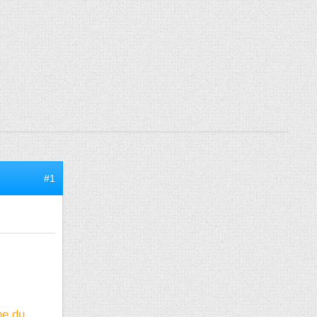
#1
ne du