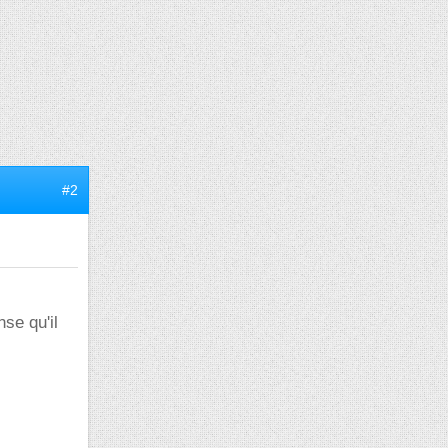
#2
se qu'il