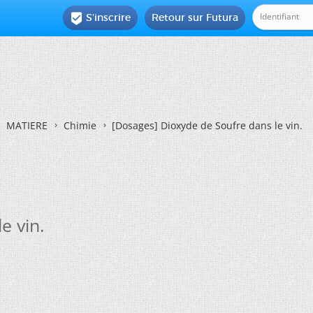
S'inscrire
Retour sur Futura

MATIERE
Chimie
[Dosages] Dioxyde de Soufre dans le vin.
e vin.