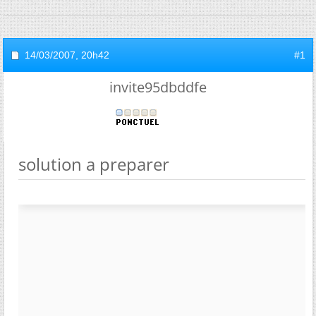
14/03/2007,
20h42
#1
invite95dbddfe
solution a preparer