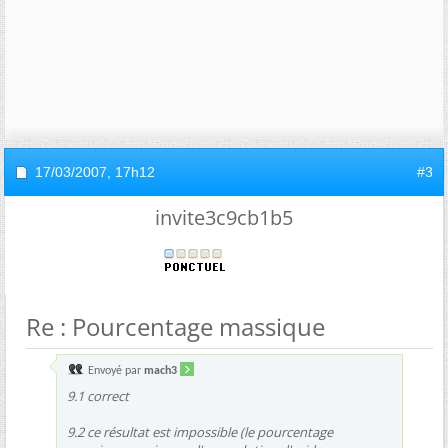
17/03/2007,
17h12
#3
invite3c9cb1b5
Re : Pourcentage massique
Envoyé par
mach3
9.1 correct
9.2 ce résultat est impossible (le pourcentage