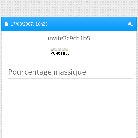
17/03/2007,
16h25
#1
invite3c9cb1b5
Pourcentage massique