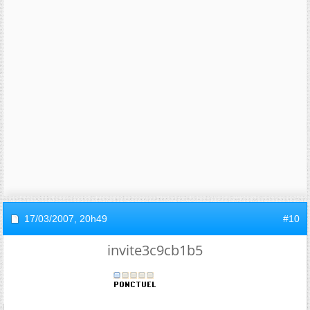
17/03/2007,
20h49
#10
invite3c9cb1b5