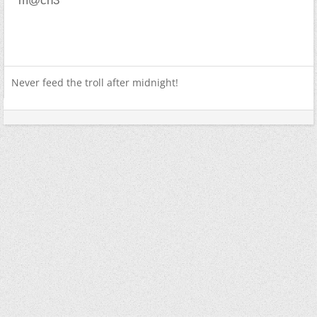
m@ch3
Never feed the troll after midnight!