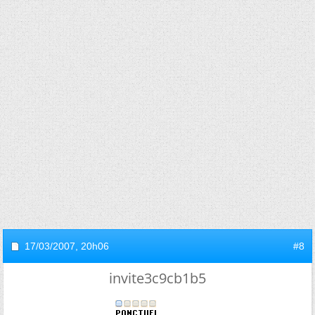
17/03/2007,
20h06
#8
invite3c9cb1b5