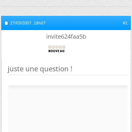
27/03/2007,
18h07
#1
invite624faa5b
juste une question !