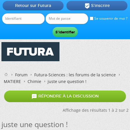
Retour sur Futura
S'inscrire

Se souvenir de moi ?
Forum
Futura-Sciences : les forums de la science
MATIERE
Chimie
juste une question !

RÉPONDRE À LA DISCUSSION
Affichage des résultats 1 à 2 sur 2
juste une question !