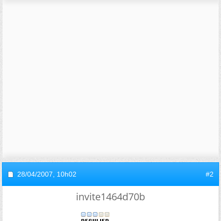
28/04/2007,
10h02
#2
invite1464d70b