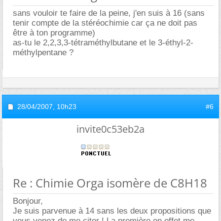
sans vouloir te faire de la peine, j'en suis à 16 (sans
tenir compte de la stéréochimie car ça ne doit pas
être à ton programme)
as-tu le 2,2,3,3-tétraméthylbutane et le 3-éthyl-2-
méthylpentane ?
28/04/2007,
10h23
#6
invite0c53eb2a
Re : Chimie Orga isomère de C8H18
Bonjour,
Je suis parvenue à 14 sans les deux propositions que
vous venez de me citer ! La première en effet me