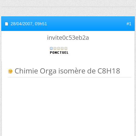
28/04/2007,
09h51
#1
invite0c53eb2a
Chimie Orga isomère de C8H18