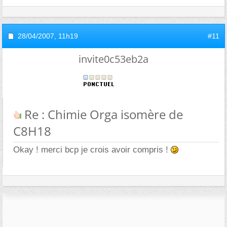
28/04/2007,
11h19
#11
invite0c53eb2a
Re : Chimie Orga isomère de
C8H18
Okay ! merci bcp je crois avoir compris !