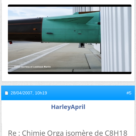
28/04/2007,
10h19
#5
HarleyApril
Re : Chimie Orga isomère de C8H18