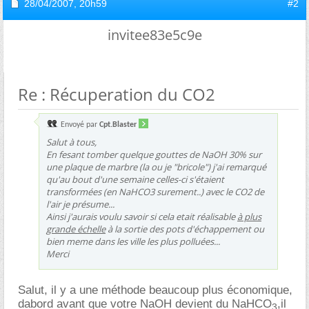
28/04/2007,
20h59
#2
invitee83e5c9e
Re : Récuperation du CO2
Envoyé par
Cpt.Blaster
Salut à tous,
En fesant tomber quelque gouttes de NaOH 30% sur
une plaque de marbre (la ou je "bricole") j'ai remarqué
qu'au bout d'une semaine celles-ci s'étaient
transformées (en NaHCO3 surement..) avec le CO2 de
l'air je présume...
Ainsi j'aurais voulu savoir si cela etait réalisable
à plus
grande échelle
à la sortie des pots d'échappement ou
bien meme dans les ville les plus polluées...
Merci
Salut, il y a une méthode beaucoup plus économique,
dabord avant que votre NaOH devient du NaHCO
,il
3