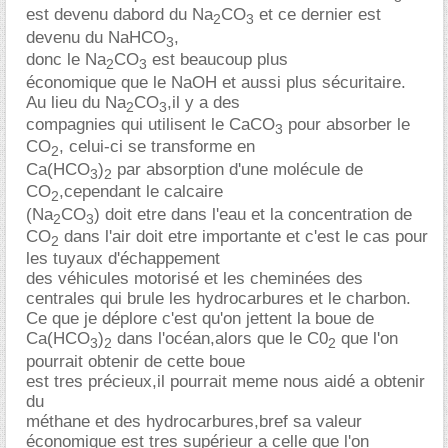
est devenu dabord du Na
CO
et ce dernier est
2
3
devenu du NaHCO
,
3
donc le Na
CO
est beaucoup plus
2
3
économique que le NaOH et aussi plus sécuritaire.
Au lieu du Na
CO
,il y a des
2
3
compagnies qui utilisent le CaCO
pour absorber le
3
CO
, celui-ci se transforme en
2
Ca(HCO
)
par absorption d'une molécule de
3
2
CO
,cependant le calcaire
2
(Na
CO
) doit etre dans l'eau et la concentration de
2
3
CO
dans l'air doit etre importante et c'est le cas pour
2
les tuyaux d'échappement
des véhicules motorisé et les cheminées des
centrales qui brule les hydrocarbures et le charbon.
Ce que je déplore c'est qu'on jettent la boue de
Ca(HCO
)
dans l'océan,alors que le C0
que l'on
3
2
2
pourrait obtenir de cette boue
est tres précieux,il pourrait meme nous aidé a obtenir
du
méthane et des hydrocarbures,bref sa valeur
économique est tres supérieur a celle que l'on