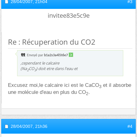
28/04/2007,
21h04
#3
invitee83e5c9e
Re : Récuperation du CO2
Envoyé par
b1a2s3a4l5t6e7
,cependant le calcaire
(Na
CO
) doit etre dans l'eau et
2
3
Excusez moi,le calcaire ici est le CaCO
et il absorbe
3
une molécule d'eau en plus du CO
.
2
28/04/2007,
21h36
#4