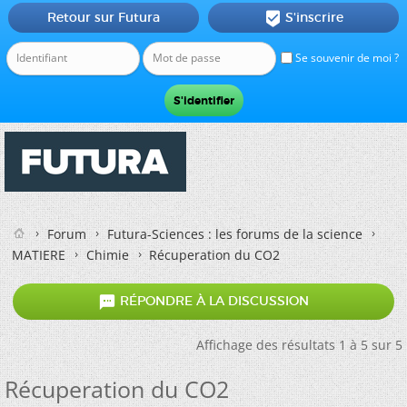
Retour sur Futura
S'inscrire

Se souvenir de moi ?
Forum
Futura-Sciences : les forums de la science
MATIERE
Chimie
Récuperation du CO2

RÉPONDRE À LA DISCUSSION
Affichage des résultats 1 à 5 sur 5
Récuperation du CO2