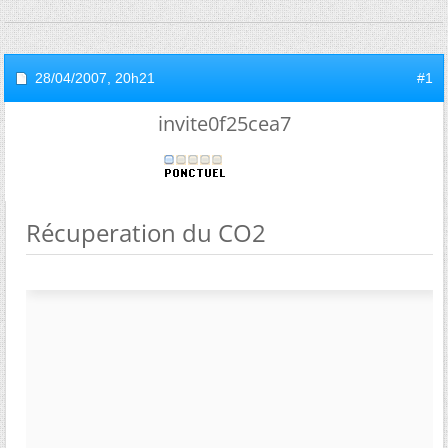
28/04/2007,
20h21
#1
invite0f25cea7
Récuperation du CO2