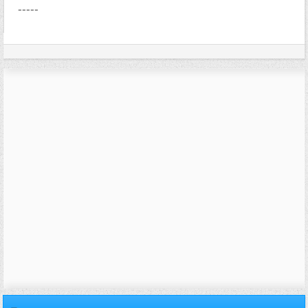
-----