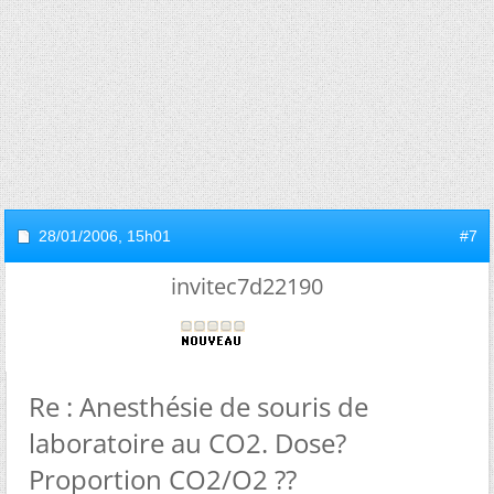
28/01/2006,
15h01
#7
invitec7d22190
Re : Anesthésie de souris de
laboratoire au CO2. Dose?
Proportion CO2/O2 ??