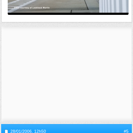
28/01/2006,
12h50
#5