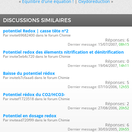
«
Equilibre d'une équation !
|
Oxydoreduction
»
DISCUSSIONS SIMILAIRES
potentiel Redox | casse tête n°2
Par invite69682400 dans le forum Chimie
Réponses:
6
Dernier message:
15/07/2007,
08h15
Potentiel redox des élements nitrification et dénitrification
Par invite5eb4c720 dans le forum Chimie
Réponses:
0
Dernier message:
19/04/2007,
14h11
Baisse du potentiel rédox
Par inviteb7cfaaa6 dans le forum Chimie
Réponses:
5
Dernier message:
07/10/2006,
12h55
Potentiel rédox du CO2/HCO3-
Par invitef1723518 dans le forum Chimie
Réponses:
2
Dernier message:
27/08/2006,
20h52
Potentiel en dosage redox
Par invitead720f99 dans le forum Chimie
Réponses:
6
Dernier message:
30/03/2005,
20h55