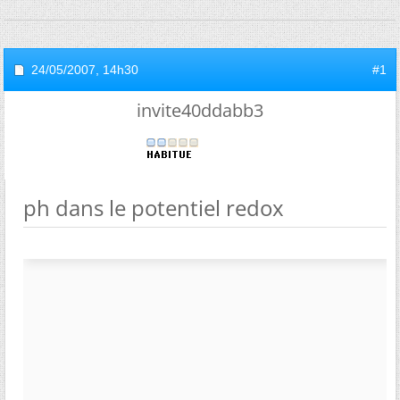
24/05/2007,
14h30
#1
invite40ddabb3
ph dans le potentiel redox