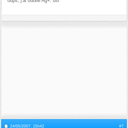
oups, j'ai oublié Ag+, dsl
24/05/2007,
15h42
#7