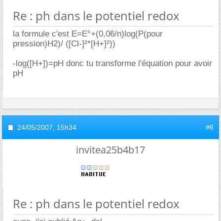
Re : ph dans le potentiel redox
la formule c'est E=E°+(0,06/n)log(P(pour
pression)H2)/ ([Cl-]²*[H+]²))
-log([H+])=pH donc tu transforme l'équation pour avoir
pH
24/05/2007,
15h34
#6
invitea25b4b17
Re : ph dans le potentiel redox