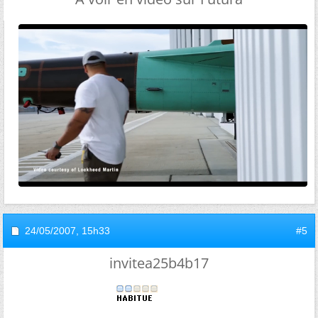
24/05/2007,
15h33
#5
invitea25b4b17