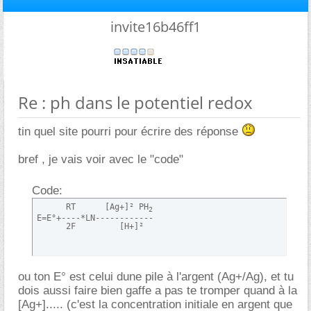
invite16b46ff1
Re : ph dans le potentiel redox
tin quel site pourri pour écrire des réponse
bref , je vais voir avec le "code"
Code:
      RT      [Ag+]² PH
2
E=E°+----*LN------------

      2F         [H+]²
ou ton E° est celui dune pile à l'argent (Ag+/Ag), et tu
dois aussi faire bien gaffe a pas te tromper quand à la
[Ag+]..... (c'est la concentration initiale en argent que