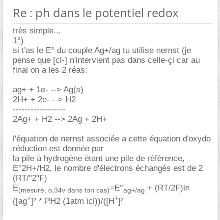
Re : ph dans le potentiel redox
très simple...
1°)
si t'as le E° du couple Ag+/ag tu utilise nernst (je
pense que [cl-] n'intervient pas dans celle-çi car au
final on a les 2 réas:
ag+ + 1e- --> Ag(s)
2H+ + 2e- --> H2
------------------
2Ag+ + H2 --> 2Ag + 2H+
l'équation de nernst associée a cette équation d'oxydo
réduction est donnée par
la pile à hydrogène étant une pile de référence,
E°2H+/H2, le nombre d'électrons échangés est de 2
(RT/"2"F)
E
=E°
+ (RT/2F)ln
(mesuré, o,34v dans ton cas)
ag+/ag
+
+
([ag
]² * PH2 (1atm ici))/([H
]²