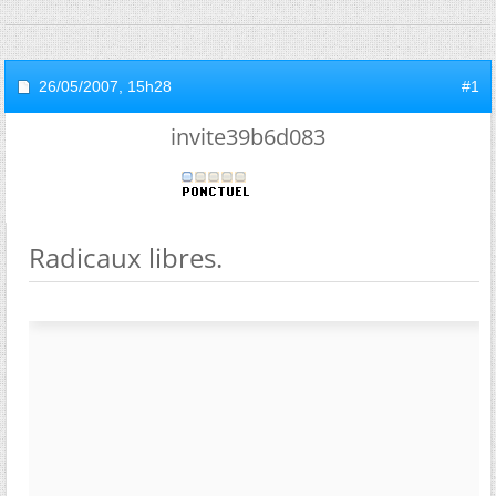
26/05/2007,
15h28
#1
invite39b6d083
Radicaux libres.