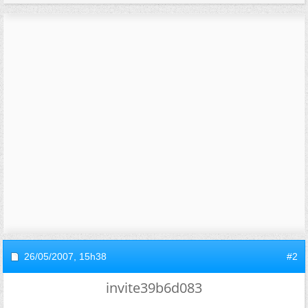
26/05/2007,
15h38
#2
invite39b6d083