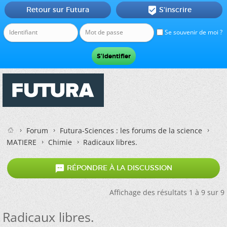
Retour sur Futura
S'inscrire

Se souvenir de moi ?
Forum
Futura-Sciences : les forums de la science
MATIERE
Chimie
Radicaux libres.

RÉPONDRE À LA DISCUSSION
Affichage des résultats 1 à 9 sur 9
Radicaux libres.