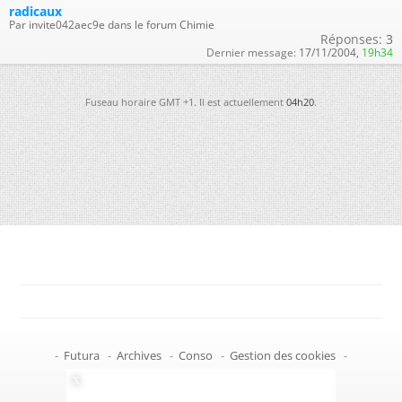
radicaux
Par invite042aec9e dans le forum Chimie
Réponses:
3
Dernier message:
17/11/2004,
19h34
Fuseau horaire GMT +1. Il est actuellement
04h20
.
-
Futura
-
Archives
-
Conso
-
Gestion des cookies
-
Politique de confidentialité
-
Haut de page