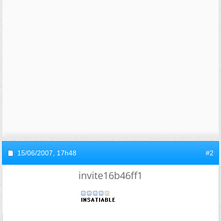
15/06/2007,
17h48
#2
invite16b46ff1