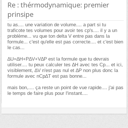
Re : thérmodynamique: premier
prinsipe
tu as.... une variation de volume.... a part si tu
traficote tes volumes pour avoir tes cp's.... il y a un
problème... vu que ton delta V entre pas dans la
formule... c'est qu'elle est pas correcte.... et c'est bien
le cas...
∆U=∆H+P∆V+V∆P est la formule que tu devrais
utiliser.... tu peux calculer tes ∆H avec tes Cp... et ici,
visiblement, ∆V n'est pas nul et ∆P non plus donc la
formule avec nCp∆T est pas bonne...
mais bon,.... ça reste un point de vue rapide.... j'ai pas
le temps de faire plus pour l'instant....