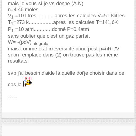
mais je vous si je vs donne (A.N)
n=4.46 moles
V
=10 litres............apres les calcules V=51.8litres
1
T
=273 k................apres les calcules T=141,6K
1
P
=10 atm............donné P=0,4atm
1
sans oublier que c'est un gaz parfait
W= -(pdV)
integrale
mais comme etat irreversible donc pest p=nRT/V
si on remplace dans (2) on trouve pas les méme
resultats
svp j'ai besoin d'aide la quelle doi'je choisir dans ce
cas la
-----