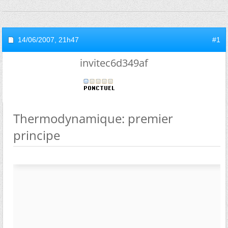
14/06/2007,
21h47
#1
invitec6d349af
Thermodynamique: premier
principe