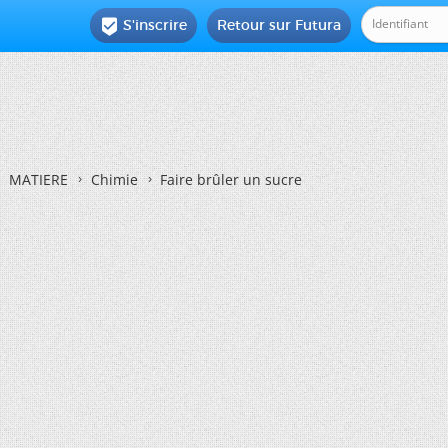
S'inscrire
Retour sur Futura

MATIERE
Chimie
Faire brûler un sucre