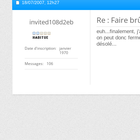
18/07/2007,
12h27
Re : Faire br
invited108d2eb
euh...finalement, j
on peut donc fermer
désolé...
Date d'inscription
janvier
1970
Messages
106