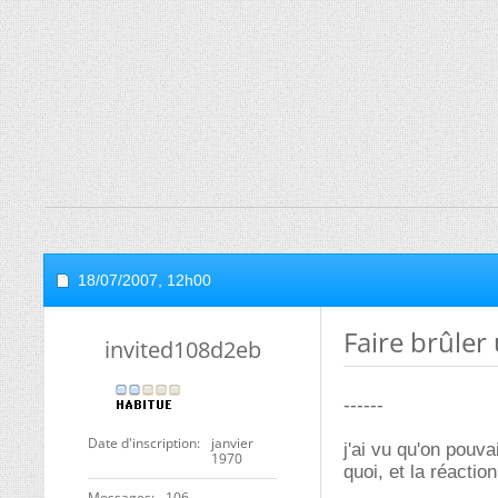
18/07/2007,
12h00
Faire brûler
invited108d2eb
------
Date d'inscription
janvier
j'ai vu qu'on pouva
1970
quoi, et la réactio
Messages
106