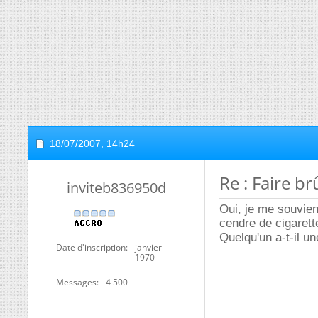
18/07/2007,
14h24
Re : Faire br
inviteb836950d
Oui, je me souvie
cendre de cigarett
Quelqu'un a-t-il un
Date d'inscription
janvier
1970
Messages
4 500