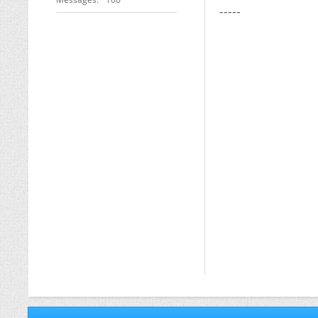
-----