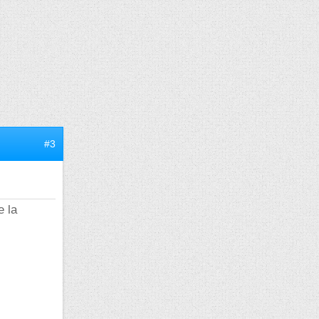
#3
e la