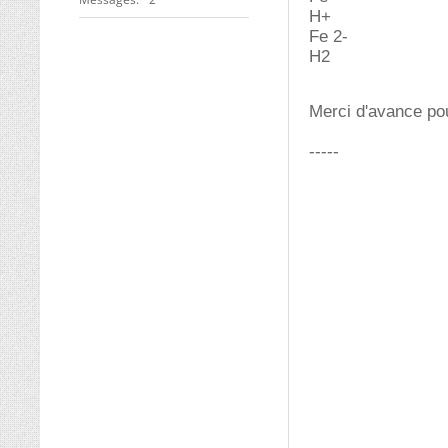
H+
Fe 2-
H2
Merci d'avance po
-----