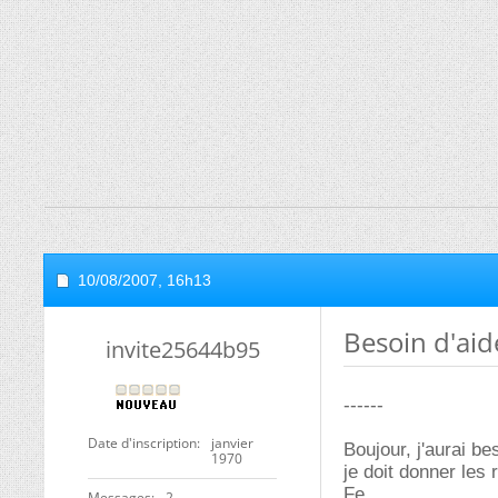
10/08/2007,
16h13
Besoin d'aid
invite25644b95
------
Date d'inscription
janvier
Boujour, j'aurai b
1970
je doit donner les 
Fe
Messages
2