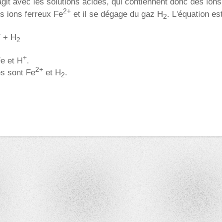
agit avec les solutions acides, qui contiennent donc des ion
2+
es ions ferreux Fe
et il se dégage du gaz H
. L'équation est
2
+
+ H
2
+
Fe et H
.
2+
és sont Fe
et H
.
2