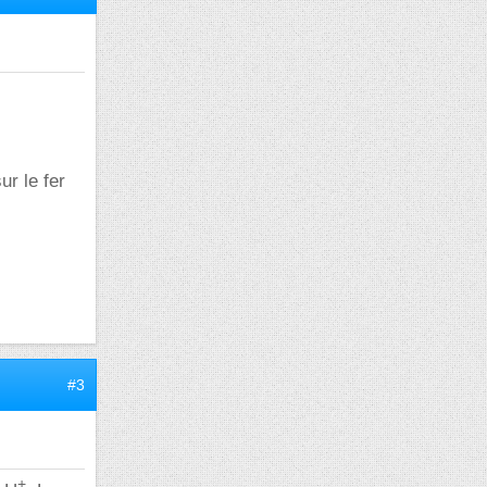
sur le fer
#3
+