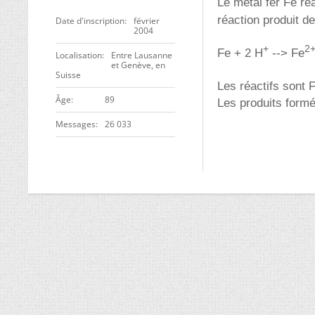
Le métal fer Fe ré
réaction produit d
Date d'inscription
février
2004
+
2
Fe + 2 H
--> Fe
Localisation
Entre Lausanne
et Genève, en
Suisse
Les réactifs sont 
ge
89
Les produits form
Messages
26 033