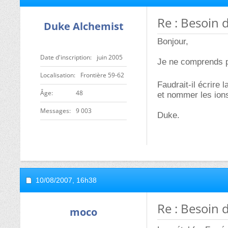
Re : Besoin 
Duke Alchemist
Bonjour,
Date d'inscription
juin 2005
Je ne comprends p
Localisation
Frontière 59-62
Faudrait-il écrire 
ge
48
et nommer les ions
Messages
9 003
Duke.
10/08/2007,
16h38
Re : Besoin 
moco