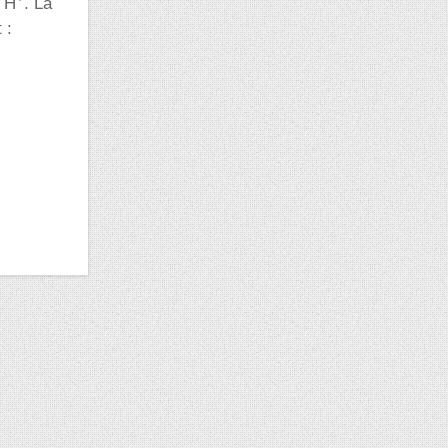
s H
. La
 :