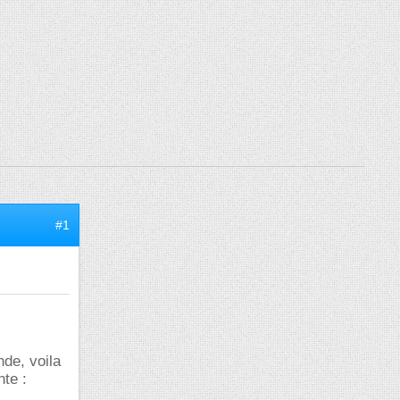
#1
de, voila
nte :