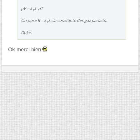
pV = k
k
nT
1
3
On pose R = k
k
la constante des gaz parfaits.
1
3
Duke.
Ok merci bien