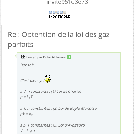
invite951d3e73
Re : Obtention de la loi des gaz
parfaits
Envoyé par
Duke Alchemist
Bonsoir.
C'est bien ça !
à V, n constants : (1) Loi de Charles
p = k
T
1
à T, n constantes : (2) Loi de Boyle-Mariotte
pV = k
2
à p, T constantes : (3) Loi d'Avogadro
V = k
xn
3