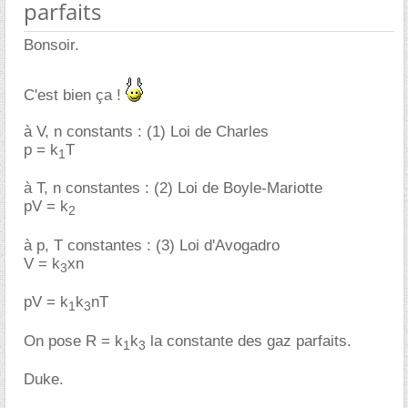
parfaits
Bonsoir.
C'est bien ça !
à V, n constants : (1) Loi de Charles
p = k
T
1
à T, n constantes : (2) Loi de Boyle-Mariotte
pV = k
2
à p, T constantes : (3) Loi d'Avogadro
V = k
xn
3
pV = k
k
nT
1
3
On pose R = k
k
la constante des gaz parfaits.
1
3
Duke.