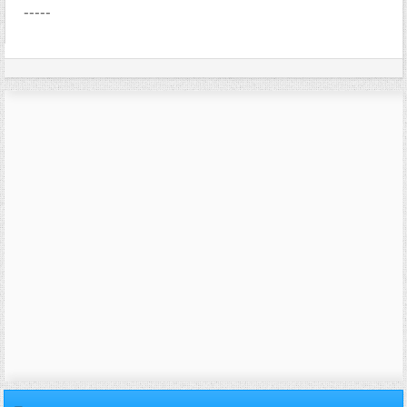
-----