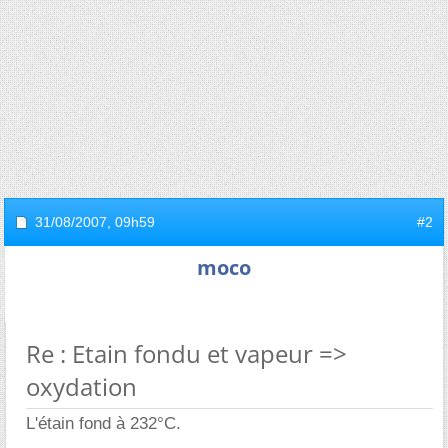
31/08/2007,
09h59
#2
moco
Re : Etain fondu et vapeur =>
oxydation
L'étain fond à 232°C.