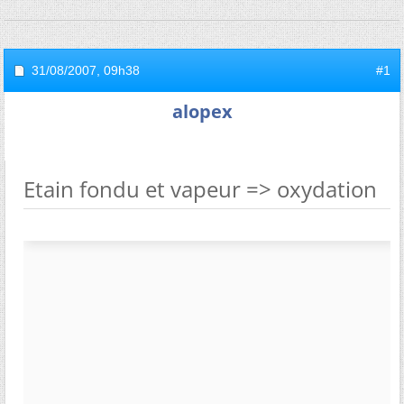
31/08/2007,
09h38
#1
alopex
Etain fondu et vapeur => oxydation