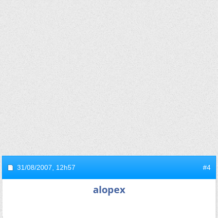
31/08/2007,
12h57
#4
alopex