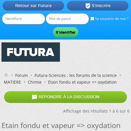
Retour sur Futura
S'inscrire

Se souvenir de moi ?
Forum
Futura-Sciences : les forums de la science
MATIERE
Chimie
Etain fondu et vapeur => oxydation

RÉPONDRE À LA DISCUSSION
Affichage des résultats 1 à 6 sur 6
Etain fondu et vapeur => oxydation