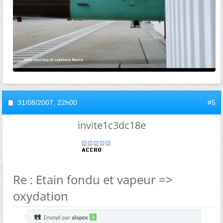
31/08/2007,
22h00
#5
invite1c3dc18e
Re : Etain fondu et vapeur =>
oxydation
Envoyé par
alopex