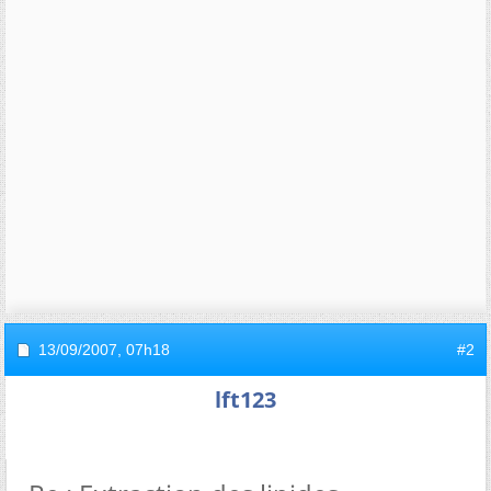
13/09/2007,
07h18
#2
lft123