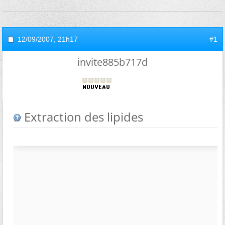
12/09/2007,
21h17
#1
invite885b717d
Extraction des lipides