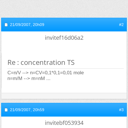
21/09/2007,
20h09
#2
invitef16d06a2
Re : concentration TS
C=n/V --> n=CV=0,1*0,1=0,01 mole
n=m/M --> m=nM ...
21/09/2007,
20h59
#3
invitebf053934