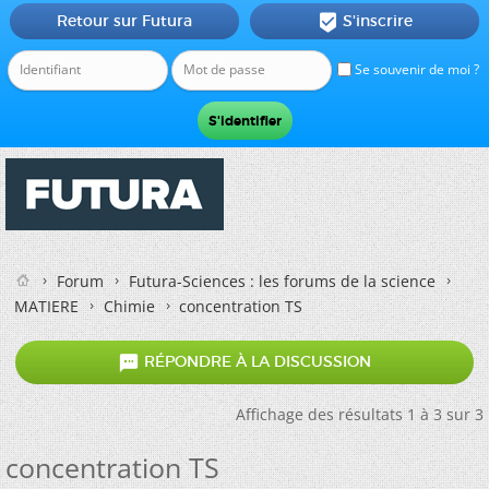
Retour sur Futura
S'inscrire

Se souvenir de moi ?
Forum
Futura-Sciences : les forums de la science
MATIERE
Chimie
concentration TS

RÉPONDRE À LA DISCUSSION
Affichage des résultats 1 à 3 sur 3
concentration TS