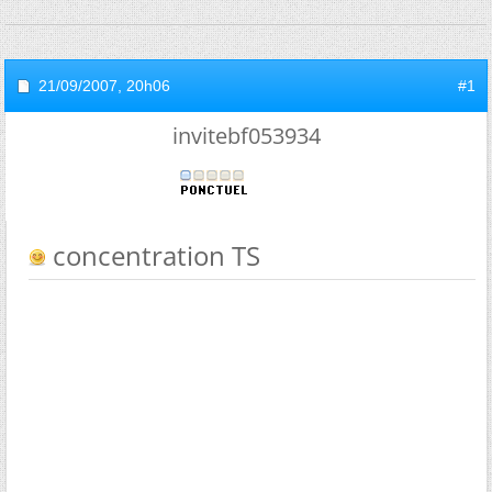
21/09/2007,
20h06
#1
invitebf053934
concentration TS