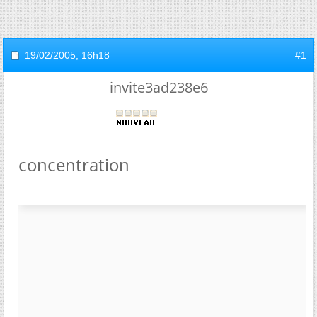
19/02/2005,
16h18
#1
invite3ad238e6
concentration