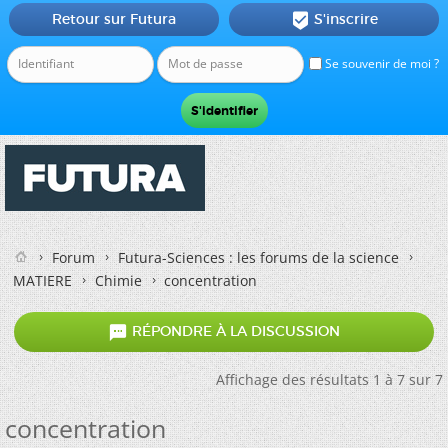
Retour sur Futura
S'inscrire

Se souvenir de moi ?
Forum
Futura-Sciences : les forums de la science
MATIERE
Chimie
concentration

RÉPONDRE À LA DISCUSSION
Affichage des résultats 1 à 7 sur 7
concentration