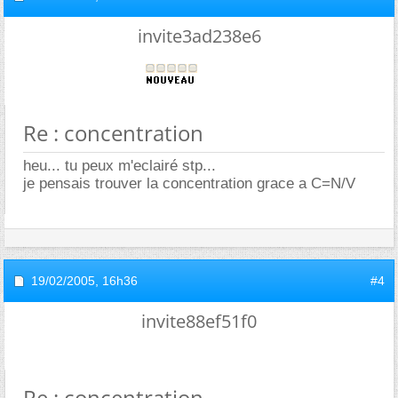
invite3ad238e6
Re : concentration
heu... tu peux m'eclairé stp...
je pensais trouver la concentration grace a C=N/V
19/02/2005,
16h36
#4
invite88ef51f0
Re : concentration