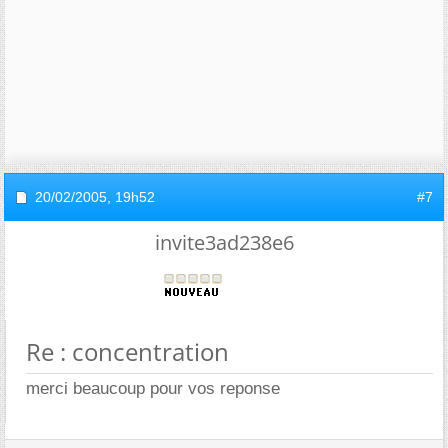
20/02/2005,
19h52
#7
invite3ad238e6
Re : concentration
merci beaucoup pour vos reponse