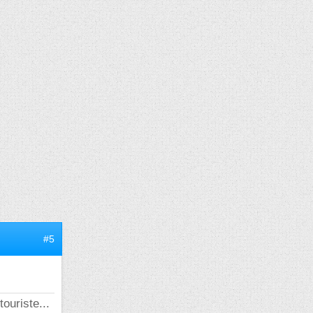
#5
touriste...