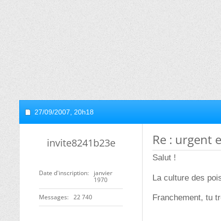
27/09/2007,
20h18
Re : urgent 
invite8241b23e
Salut !
Date d'inscription
janvier
La culture des poi
1970
Messages
22 740
Franchement, tu tr