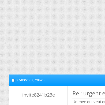
27/09/2007,
20h28
Re : urgent 
invite8241b23e
Un mec qui veut qu'