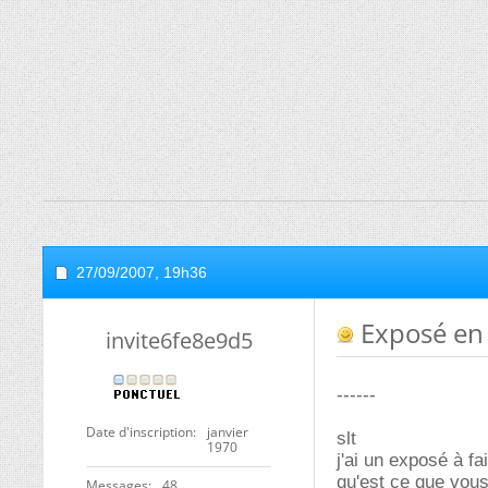
27/09/2007,
19h36
Exposé en
invite6fe8e9d5
------
Date d'inscription
janvier
slt
1970
j'ai un exposé à fa
qu'est ce que vou
Messages
48