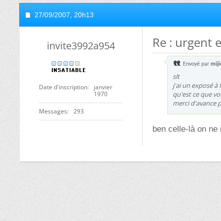
27/09/2007,
20h13
Re : urgent 
invite3992a954
Envoyé par
mij
slt
j'ai un exposé à 
Date d'inscription
janvier
1970
qu'est ce que v
merci d'avance 
Messages
293
ben celle-là on ne 