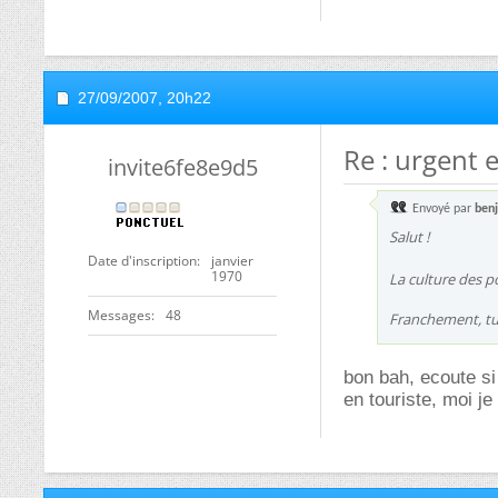
27/09/2007,
20h22
Re : urgent 
invite6fe8e9d5
Envoyé par
benj
Salut !
Date d'inscription
janvier
1970
La culture des p
Messages
48
Franchement, tu 
bon bah, ecoute si 
en touriste, moi je