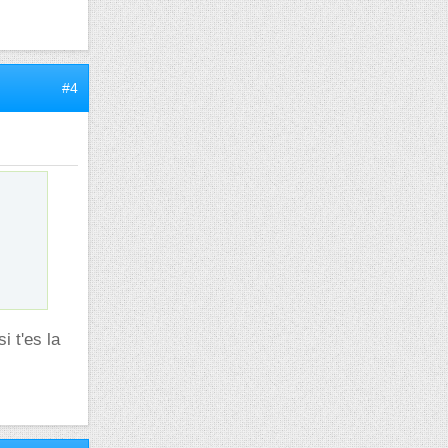
#4
i t'es la