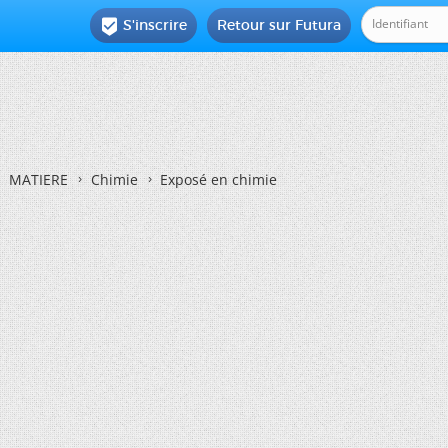
S'inscrire
Retour sur Futura

MATIERE
Chimie
Exposé en chimie