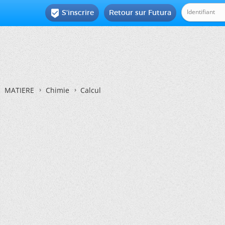
S'inscrire
Retour sur Futura

MATIERE
Chimie
Calcul