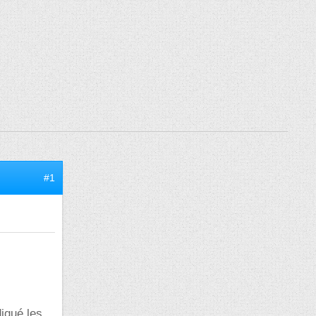
#1
diqué les