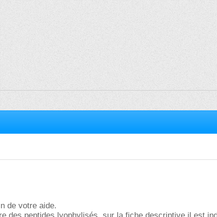
n de votre aide.
 des peptides lyophylisés, sur la fiche descriptive il est in