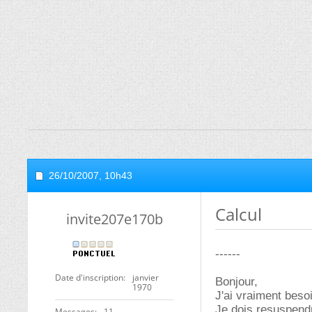
26/10/2007,
10h43
Calcul
invite207e170b
------
Date d'inscription
janvier
Bonjour,
1970
J'ai vraiment besoi
Je dois resuspendre
Messages
11