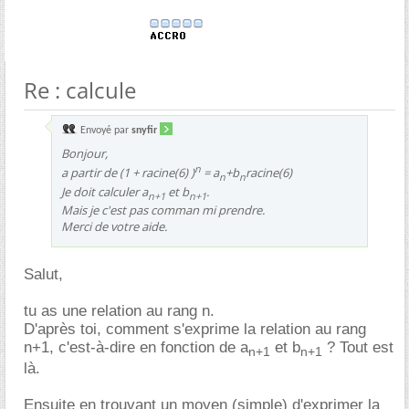
Re : calcule
Envoyé par
snyfir
Bonjour,
n
a partir de (1 + racine(6) )
= a
+b
racine(6)
n
n
Je doit calculer a
et b
.
n+1
n+1
Mais je c'est pas comman mi prendre.
Merci de votre aide.
Salut,
tu as une relation au rang n.
D'après toi, comment s'exprime la relation au rang
n+1, c'est-à-dire en fonction de a
et b
? Tout est
n+1
n+1
là.
Ensuite en trouvant un moyen (simple) d'exprimer la