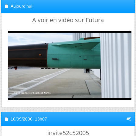
Aujourd'hui
A voir en vidéo sur Futura
10/09/2006,
13h07
#5
invite52c52005