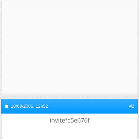
10/09/2006,
12h52
#2
invitefc5e676f