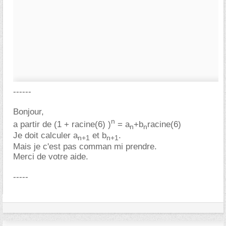
------
Bonjour,
n
a partir de (1 + racine(6) )
= a
+b
racine(6)
n
n
Je doit calculer a
et b
.
n+1
n+1
Mais je c'est pas comman mi prendre.
Merci de votre aide.
-----