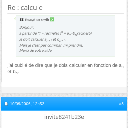
Re : calcule
Envoyé par
snyfir
Bonjour,
n
a partir de (1 + racine(6) )
= a
+b
racine(6)
n
n
Je doit calculer a
et b
.
n+1
n+1
Mais je c'est pas comman mi prendre.
Merci de votre aide.
j'ai oublié de dire que je dois calculer en fonction de a
n
et b
.
n
10/09/2006,
12h52
#3
invite8241b23e