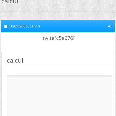
calcul
10/09/2006,
11h46
#1
invitefc5e676f
calcul