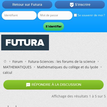
Retour sur Futura
S'inscrire

Se souvenir de moi ?
Forum
Futura-Sciences : les forums de la science
MATHEMATIQUES
Mathématiques du collège et du lycée
calcul

RÉPONDRE À LA DISCUSSION
Affichage des résultats 1 à 5 sur 5