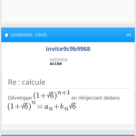
10/09/2006,
13h05
#4
invite9c9b9968
Re : calcule
Développe
en réinjectant dedans
.