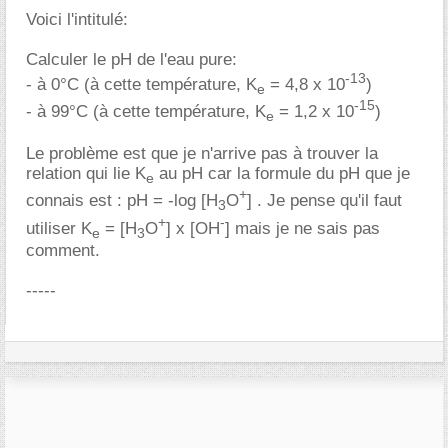
Voici l'intitulé:
Calculer le pH de l'eau pure:
-13
- à 0°C (à cette température, K
= 4,8 x 10
)
e
-15
- à 99°C (à cette température, K
= 1,2 x 10
)
e
Le problème est que je n'arrive pas à trouver la
relation qui lie K
au pH car la formule du pH que je
e
+
connais est : pH = -log [H
O
] . Je pense qu'il faut
3
+
-
utiliser K
= [H
O
] x [OH
] mais je ne sais pas
e
3
comment.
-----