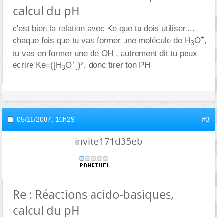
calcul du pH
c'est bien la relation avec Ke que tu dois utiliser....
+
chaque fois que tu vas former une molécule de H
O
,
3
-
tu vas en former une de OH
, autrement dit tu peux
+
écrire Ke=([H
O
])², donc tirer ton PH
3
05/11/2007,
10h29
#3
invite171d35eb
Re : Réactions acido-basiques,
calcul du pH