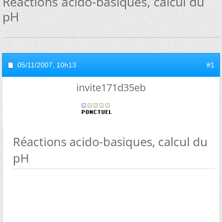
Réactions acido-basiques, calcul du
pH
05/11/2007,
10h13
#1
invite171d35eb
Réactions acido-basiques, calcul du
pH