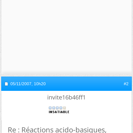
05/11/2007,
10h20
#2
invite16b46ff1
Re : Réactions acido-basiques,