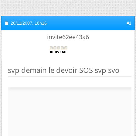
20/11/2007,
18h16
#1
invite62ee43a6
svp demain le devoir SOS svp svo