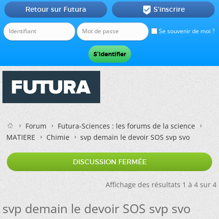
Retour sur Futura
S'inscrire

Se souvenir de moi ?
Forum
Futura-Sciences : les forums de la science
MATIERE
Chimie
svp demain le devoir SOS svp svo
DISCUSSION FERMÉE
Affichage des résultats 1 à 4 sur 4
svp demain le devoir SOS svp svo