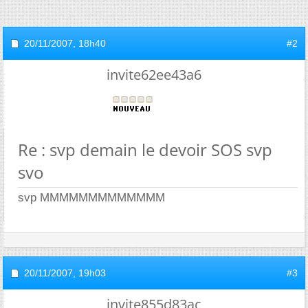
20/11/2007,
18h40
#2
invite62ee43a6
Re : svp demain le devoir SOS svp
svo
svp MMMMMMMMMMMMM
20/11/2007,
19h03
#3
invite855d83ac