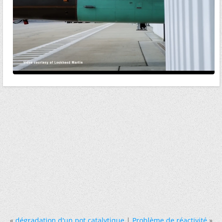
«
dégradation d'un pot catalytique
|
Problème de réactivité
»