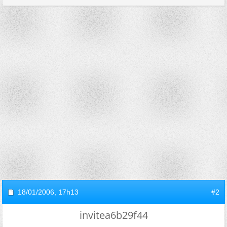
18/01/2006,
17h13
#2
invitea6b29f44