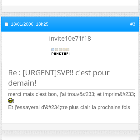
18/01/2006,
18h25
#3
invite10e71f18
Re : [URGENT]SVP!! c'est pour
demain!
merci mais c'est bon, j'ai trouv&#233; et imprim&#233;
!
Et j'essayerai d'&#234;tre plus clair la prochaine fois