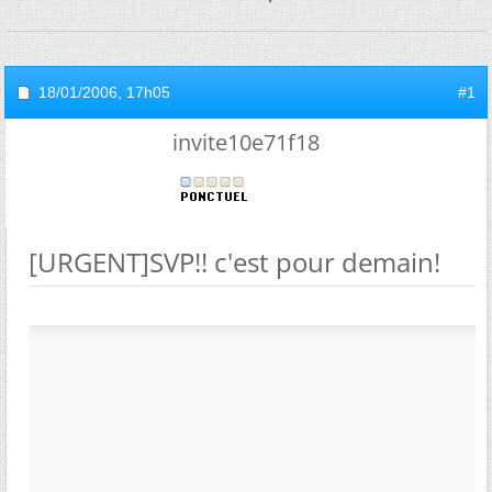
18/01/2006,
17h05
#1
invite10e71f18
[URGENT]SVP!! c'est pour demain!