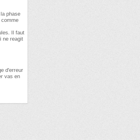
 la phase
ge, comme
es. Il faut
 ne reagit
e d'erreur
er vas en