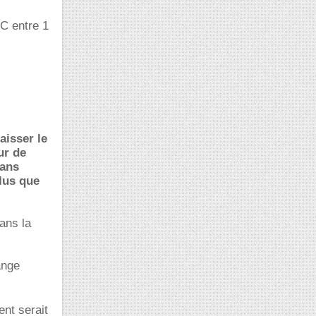
°C entre 1
aisser le
ur de
dans
plus que
ans la
ange
ent serait