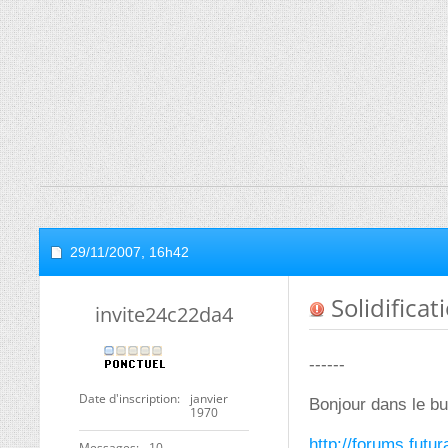
29/11/2007,
16h42
Solidificat
invite24c22da4
------
Date d'inscription
janvier
Bonjour dans le b
1970
http://forums.fut
Messages
10