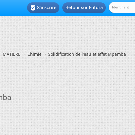
S'inscrire
Retour sur Futura

MATIERE
Chimie
Solidification de l'eau et effet Mpemba
emba