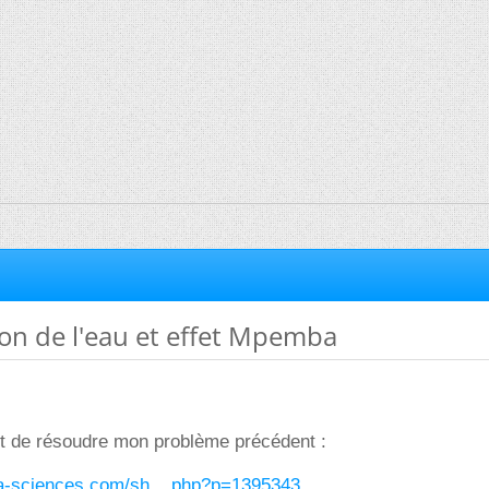
ion de l'eau et effet Mpemba
ut de résoudre mon problème précédent :
ura-sciences.com/sh....php?p=1395343