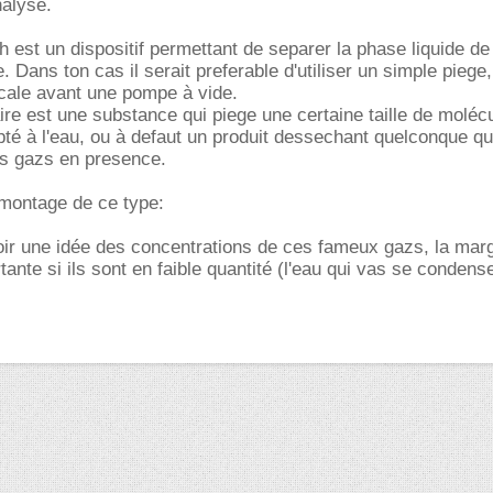
nalyse.
h est un dispositif permettant de separer la phase liquide de
e. Dans ton cas il serait preferable d'utiliser un simple pie
rcale avant une pompe à vide.
re est une substance qui piege une certaine taille de molécul
té à l'eau, ou à defaut un produit dessechant quelconque qui
es gazs en presence.
n montage de ce type:
avoir une idée des concentrations de ces fameux gazs, la marg
ante si ils sont en faible quantité (l'eau qui vas se condens