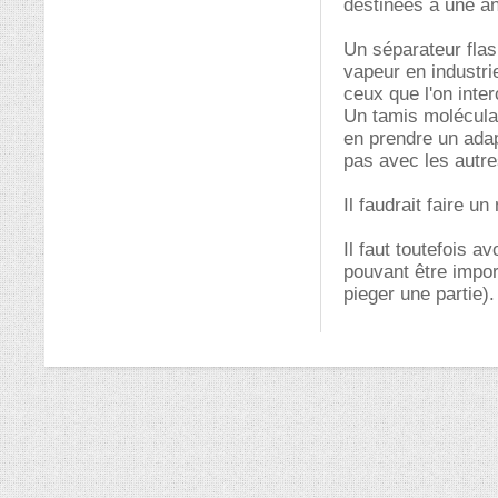
destinées à une a
Un séparateur flas
vapeur en industri
ceux que l'on inte
Un tamis moléculai
en prendre un adap
pas avec les autr
Il faudrait faire u
Il faut toutefois 
pouvant être import
pieger une partie).