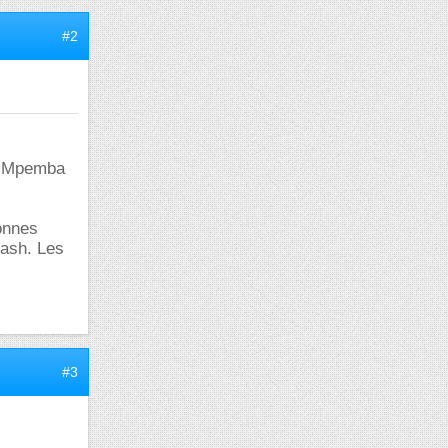
#2
et Mpemba
bonnes
lash. Les
#3