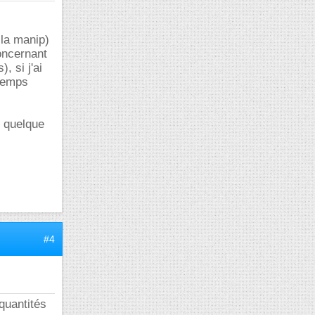
 la manip)
oncernant
, si j'ai
 temps
e quelque
#4
 quantités