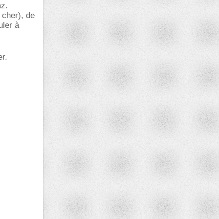
az.
 cher), de
uler à
er.