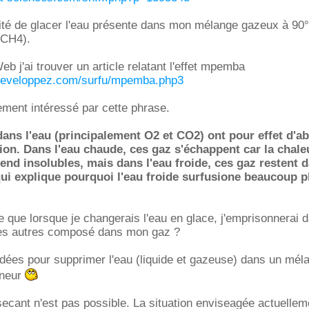
ilité de glacer l'eau présente dans mon mélange gazeux à 90
+CH4).
b j'ai trouver un article relatant l'effet mpemba
.developpez.com/surfu/mpemba.php3
rement intéressé par cette phrase.
ans l'eau (principalement O2 et CO2) ont pour effet d'ab
ion. Dans l'eau chaude, ces gaz s'échappent car la chale
rend insolubles, mais dans l'eau froide, ces gaz restent 
 qui explique pourquoi l'eau froide surfusione beaucoup 
e que lorsque je changerais l'eau en glace, j'emprisonnerai d
des autres composé dans mon gaz ?
dées pour supprimer l'eau (liquide et gazeuse) dans un mél
eneur
ssecant n'est pas possible. La situation enviseagée actuellem