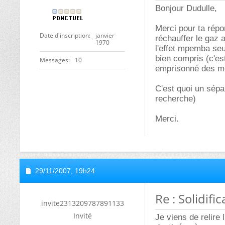
Bonjour Dudulle,
Merci pour ta répon
Date d'inscription
janvier
réchauffer le gaz
1970
l'effet mpemba seul
bien compris (c'es
Messages
10
emprisonné des mol
C'est quoi un sépar
recherche)
Merci.
29/11/2007,
19h24
Re : Solidif
invite2313209787891133
Invité
Je viens de relire 