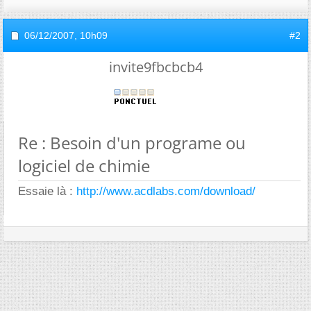
06/12/2007,
10h09
#2
invite9fbcbcb4
Re : Besoin d'un programe ou
logiciel de chimie
Essaie là :
http://www.acdlabs.com/download/