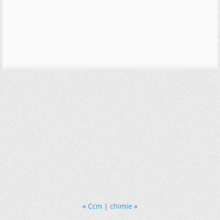
«
Ccm
|
chimie
»