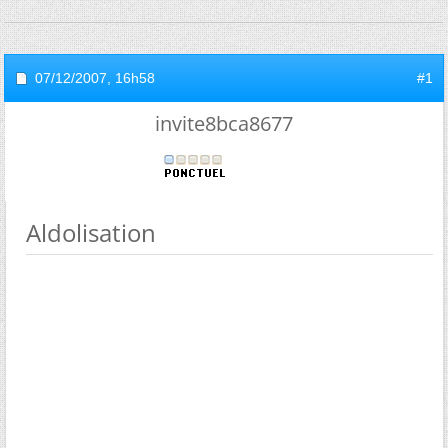
07/12/2007,
16h58
#1
invite8bca8677
Aldolisation