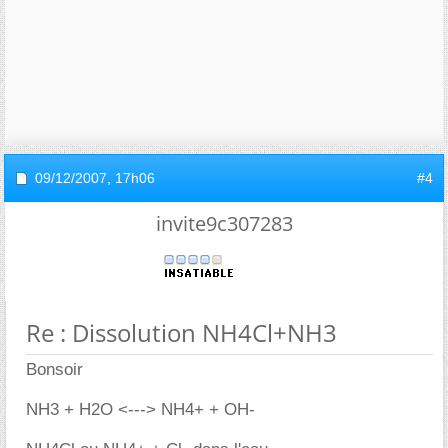
09/12/2007,
17h06
#4
invite9c307283
Re : Dissolution NH4Cl+NH3
Bonsoir
NH3 + H2O <---> NH4+ + OH-