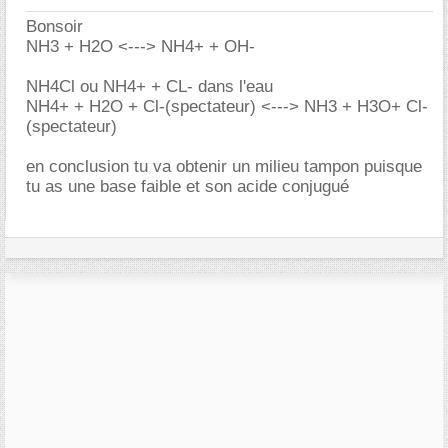
Bonsoir
NH3 + H2O <---> NH4+ + OH-
NH4Cl ou NH4+ + CL- dans l'eau
NH4+ + H2O + Cl-(spectateur) <---> NH3 + H3O+ Cl-
(spectateur)
en conclusion tu va obtenir un milieu tampon puisque
tu as une base faible et son acide conjugué