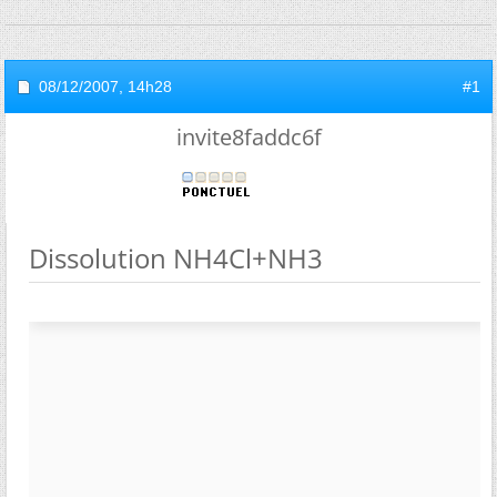
08/12/2007,
14h28
#1
invite8faddc6f
Dissolution NH4Cl+NH3