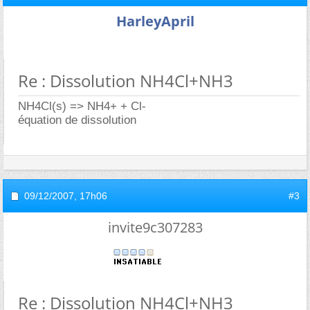
HarleyApril
Re : Dissolution NH4Cl+NH3
NH4Cl(s) => NH4+ + Cl-
équation de dissolution
09/12/2007,
17h06
#3
invite9c307283
Re : Dissolution NH4Cl+NH3