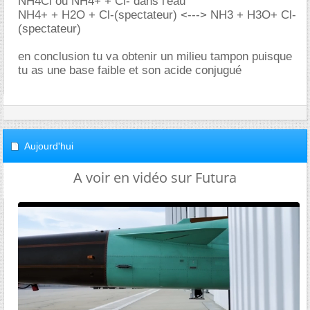
NH4Cl ou NH4+ + Cl- dans l'eau
NH4+ + H2O + Cl-(spectateur) <---> NH3 + H3O+ Cl-
(spectateur)
en conclusion tu va obtenir un milieu tampon puisque
tu as une base faible et son acide conjugué
Aujourd'hui
A voir en vidéo sur Futura