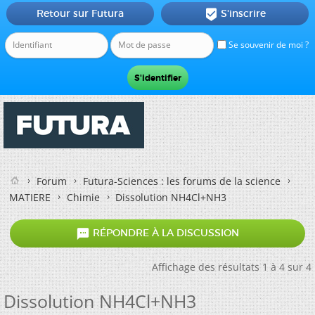
Retour sur Futura
S'inscrire

Se souvenir de moi ?
Forum
Futura-Sciences : les forums de la science
MATIERE
Chimie
Dissolution NH4Cl+NH3

RÉPONDRE À LA DISCUSSION
Affichage des résultats 1 à 4 sur 4
Dissolution NH4Cl+NH3