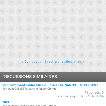
«
Combustion
|
recherche site chimie
»
DISCUSSIONS SIMILAIRES
SVP comment isoler NH3 du mélange NaNO3 + NH3 + H2O
Par invite2c8a557a dans le forum Chimie
Réponses:
0
Dernier message:
08/10/2006,
18h04
Nh3
Par invitefbc9b014 dans le forum Chimie