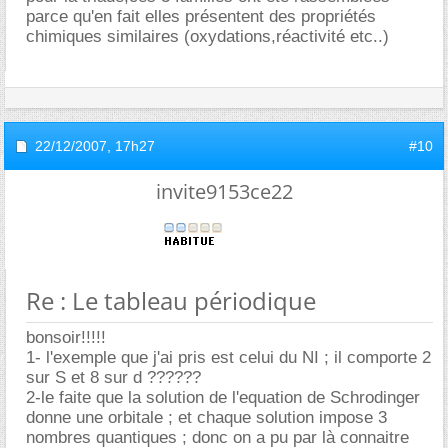
parce qu'en fait elles présentent des propriétés
chimiques similaires (oxydations,réactivité etc..)
22/12/2007,
17h27
#10
invite9153ce22
Re : Le tableau périodique
bonsoir!!!!!
1- l'exemple que j'ai pris est celui du NI ; il comporte 2
sur S et 8 sur d ??????
2-le faite que la solution de l'equation de Schrodinger
donne une orbitale ; et chaque solution impose 3
nombres quantiques ; donc on a pu par là connaitre