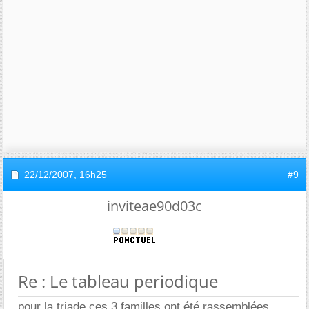
22/12/2007,
16h25
#9
inviteae90d03c
Re : Le tableau periodique
pour la triade,ces 3 familles ont été rassemblées