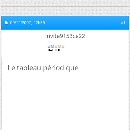
09/12/2007,
22h59
#1
invite9153ce22
Le tableau périodique