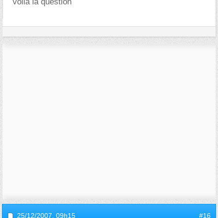
voila la question
25/12/2007,
09h15
#16