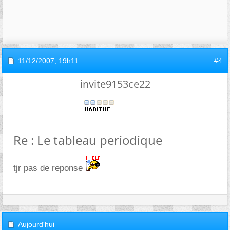
11/12/2007,
19h11
#4
invite9153ce22
Re : Le tableau periodique
tjr pas de reponse
Aujourd'hui