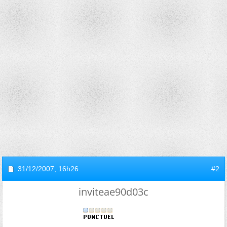
31/12/2007,
16h26
#2
inviteae90d03c