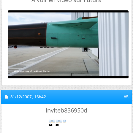
31/12/2007,
16h42
#5
inviteb836950d