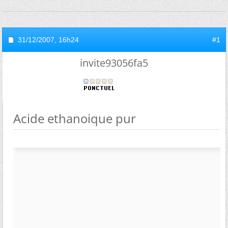
31/12/2007,
16h24
#1
invite93056fa5
Acide ethanoique pur