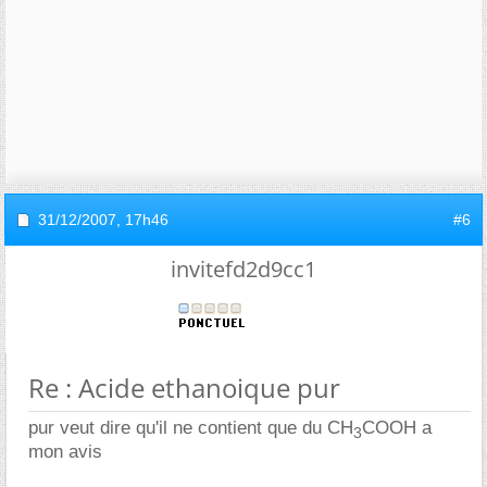
31/12/2007,
17h46
#6
invitefd2d9cc1
Re : Acide ethanoique pur
pur veut dire qu'il ne contient que du CH
COOH a
3
mon avis