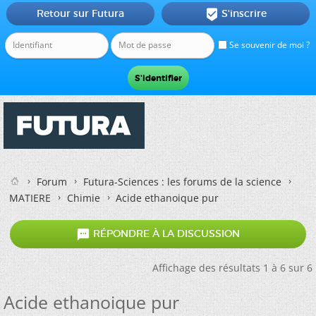
Retour sur Futura
S'inscrire

Se souvenir de moi ?
Forum
Futura-Sciences : les forums de la science
MATIERE
Chimie
Acide ethanoique pur

RÉPONDRE À LA DISCUSSION
Affichage des résultats 1 à 6 sur 6
Acide ethanoique pur