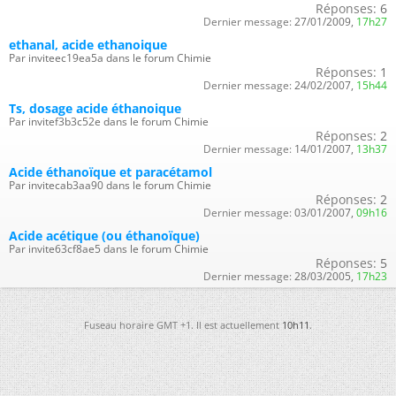
Réponses:
6
Dernier message:
27/01/2009,
17h27
ethanal, acide ethanoique
Par inviteec19ea5a dans le forum Chimie
Réponses:
1
Dernier message:
24/02/2007,
15h44
Ts, dosage acide éthanoique
Par invitef3b3c52e dans le forum Chimie
Réponses:
2
Dernier message:
14/01/2007,
13h37
Acide éthanoïque et paracétamol
Par invitecab3aa90 dans le forum Chimie
Réponses:
2
Dernier message:
03/01/2007,
09h16
Acide acétique (ou éthanoïque)
Par invite63cf8ae5 dans le forum Chimie
Réponses:
5
Dernier message:
28/03/2005,
17h23
Fuseau horaire GMT +1. Il est actuellement
10h11
.