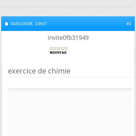
04/01/2008,
13h07
#1
invite0fb31949
exercice de chimie