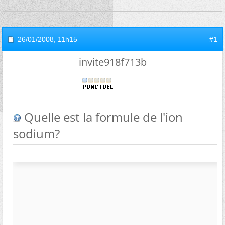
26/01/2008,
11h15
#1
invite918f713b
Quelle est la formule de l'ion
sodium?