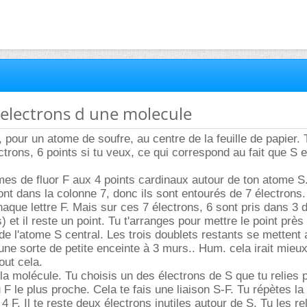
r electrons d une molecule
, pour un atome de soufre, au centre de la feuille de papier. 
ctrons, 6 points si tu veux, ce qui correspond au fait que S 
es de fluor F aux 4 points cardinaux autour de ton atome S
nt dans la colonne 7, donc ils sont entourés de 7 électrons
haque lettre F. Mais sur ces 7 électrons, 6 sont pris dans 3 
s) et il reste un point. Tu t'arranges pour mettre le point près
 de l'atome S central. Les trois doublets restants se mettent
une sorte de petite enceinte à 3 murs.. Hum. cela irait mieux
out cela.
 la molécule. Tu choisis un des électrons de S que tu relies p
u F le plus proche. Cela te fais une liaison S-F. Tu répètes 
4 F. Il te reste deux électrons inutiles autour de S. Tu les re