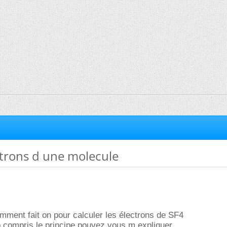
ctrons d une molecule
omment fait on pour calculer les électrons de SF4
op compris le principe pouvez vous m expliquer