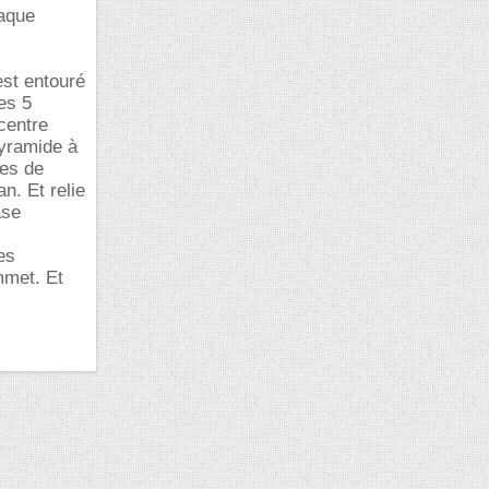
haque
est entouré
Ces 5
centre
pyramide à
res de
n. Et relie
ase
es
mmet. Et