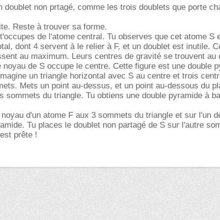
un doublet non prtagé, comme les trois doublets que porte c
ite. Reste à trouver sa forme.
 t'occupes de l'atome central. Tu observes que cet atome S 
tal, dont 4 servent à le relier à F, et un doublet est inutile. 
ssent au maximum. Leurs centres de gravité se trouvent au 
le noyau de S occupe le centre. Cette figure est une double 
Imagine un triangle horizontal avec S au centre et trois cent
ts. Mets un point au-dessus, et un point au-dessous du pla
is sommets du triangle. Tu obtiens une double pyramide à b
 noyau d'un atome F aux 3 sommets du triangle et sur l'un d
mide. Tu places le doublet non partagé de S sur l'autre so
est prête !