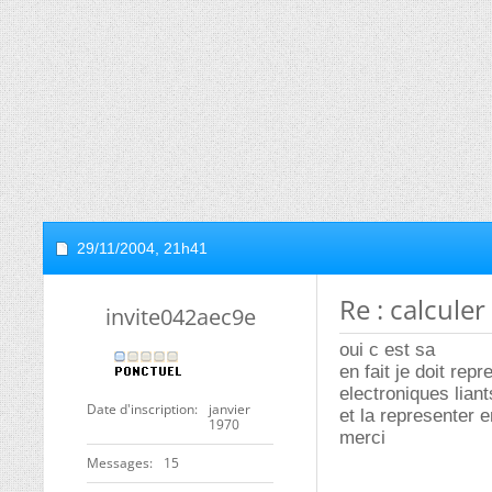
29/11/2004,
21h41
Re : calcule
invite042aec9e
oui c est sa
en fait je doit re
electroniques lian
Date d'inscription
janvier
et la representer 
1970
merci
Messages
15