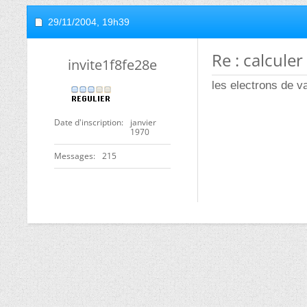
29/11/2004,
19h39
Re : calcule
invite1f8fe28e
les electrons de v
Date d'inscription
janvier
1970
Messages
215