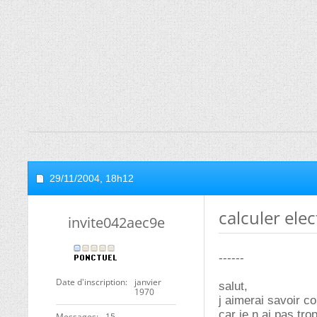
29/11/2004,
18h12
calculer ele
invite042aec9e
------
Date d'inscription
janvier
salut,
1970
j aimerai savoir c
car je n ai pas tr
Messages
15