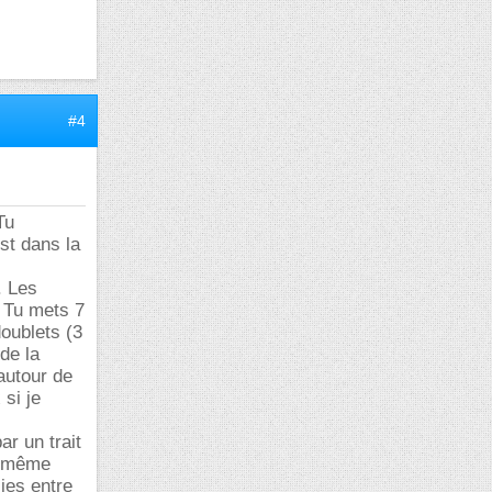
#4
Tu
est dans la
. Les
. Tu mets 7
doublets (3
 de la
 autour de
 si je
ar un trait
la même
lies entre