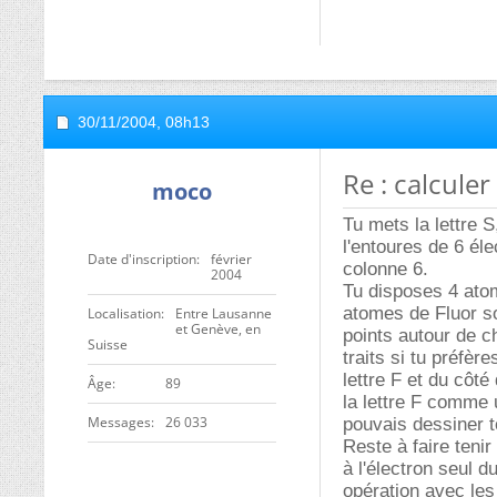
30/11/2004,
08h13
Re : calcule
moco
Tu mets la lettre S
l'entoures de 6 éle
Date d'inscription
février
colonne 6.
2004
Tu disposes 4 atom
atomes de Fluor so
Localisation
Entre Lausanne
et Genève, en
points autour de c
Suisse
traits si tu préfère
lettre F et du côté
ge
89
la lettre F comme 
Messages
26 033
pouvais dessiner t
Reste à faire tenir
à l'électron seul d
opération avec les 