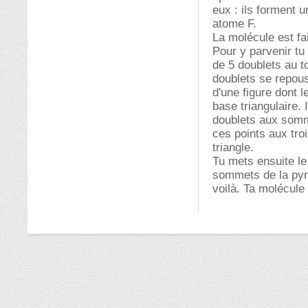
eux : ils forment 
atome F.
La molécule est fa
Pour y parvenir tu
de 5 doublets au to
doublets se repou
d'une figure dont 
base triangulaire. 
doublets aux somme
ces points aux tro
triangle.
Tu mets ensuite le
sommets de la pyra
voilà. Ta molécule 