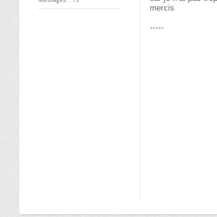
mercis
-----