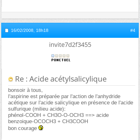
16/02/2008,
18h18
#4
invite7d2f3455
Re : Acide acétylsalicylique
bonsoir à tous,
l'aspirine est préparée par l'action de l'anhydride
acétique sur l'acide salicylique en présence de l'acide
sulfurique (milieu acide):
phénol-COOH + CH3O-O-OCH3 ==> acide
benzoique-OCOCH3 + CH3COOH
bon courage