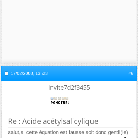
17/02/2008,
13h23
#6
invite7d2f3455
Re : Acide acétylsalicylique
salut,si cette équation est fausse soit donc gentil(le)