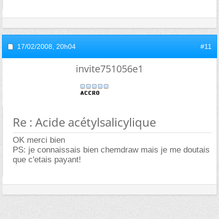
17/02/2008,
20h04
#11
invite751056e1
Re : Acide acétylsalicylique
OK merci bien
PS: je connaissais bien chemdraw mais je me doutais
que c'etais payant!