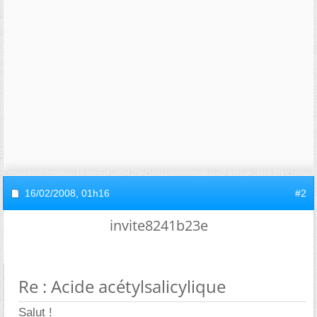
16/02/2008,
01h16
#2
invite8241b23e
Re : Acide acétylsalicylique
Salut !