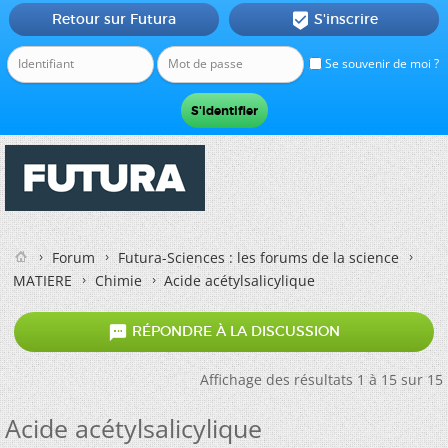
Retour sur Futura
S'inscrire

Se souvenir de moi ?
Forum
Futura-Sciences : les forums de la science
MATIERE
Chimie
Acide acétylsalicylique

RÉPONDRE À LA DISCUSSION
Affichage des résultats 1 à 15 sur 15
Acide acétylsalicylique