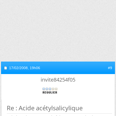
17/02/2008,
19h06
#9
invite84254f05
Re : Acide acétylsalicylique