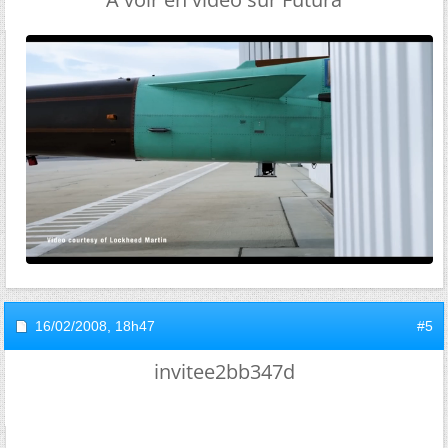
16/02/2008,
18h47
#5
invitee2bb347d