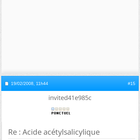
19/02/2008,
11h44
#15
invited41e985c
Re : Acide acétylsalicylique