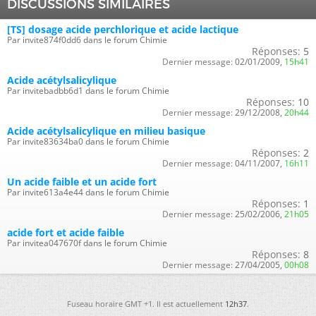
DISCUSSIONS SIMILAIRES
[TS] dosage acide perchlorique et acide lactique
Par invite874f0dd6 dans le forum Chimie
Réponses:
5
Dernier message:
02/01/2009,
15h41
Acide acétylsalicylique
Par invitebadbb6d1 dans le forum Chimie
Réponses:
10
Dernier message:
29/12/2008,
20h44
Acide acétylsalicylique en milieu basique
Par invite83634ba0 dans le forum Chimie
Réponses:
2
Dernier message:
04/11/2007,
16h11
Un acide faible et un acide fort
Par invite613a4e44 dans le forum Chimie
Réponses:
1
Dernier message:
25/02/2006,
21h05
acide fort et acide faible
Par invitea047670f dans le forum Chimie
Réponses:
8
Dernier message:
27/04/2005,
00h08
Fuseau horaire GMT +1. Il est actuellement
12h37
.