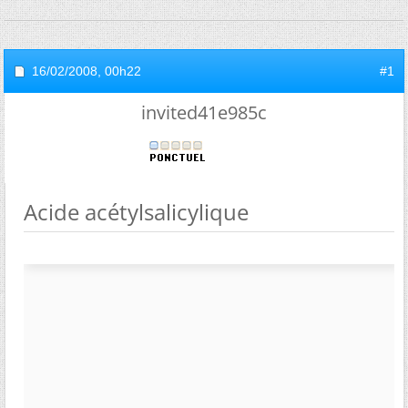
16/02/2008,
00h22
#1
invited41e985c
Acide acétylsalicylique