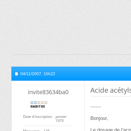
04/11/2007,
15h22
Acide acétyl
invite83634ba0
------
Date d'inscription
janvier
Bonjour,
1970
Le dosage de l'acid
Messages
135