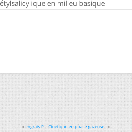
cétylsalicylique en milieu basique
«
engrais P
|
Cinetique en phase gazeuse !
»