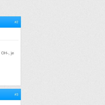
#2
u OH-, je
#3