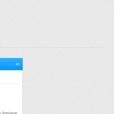
#1
eu basique