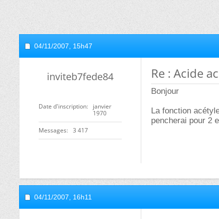
04/11/2007,
15h47
Re : Acide a
inviteb7fede84
Bonjour
Date d'inscription
janvier
La fonction acétyle
1970
pencherai pour 2 e
Messages
3 417
04/11/2007,
16h11