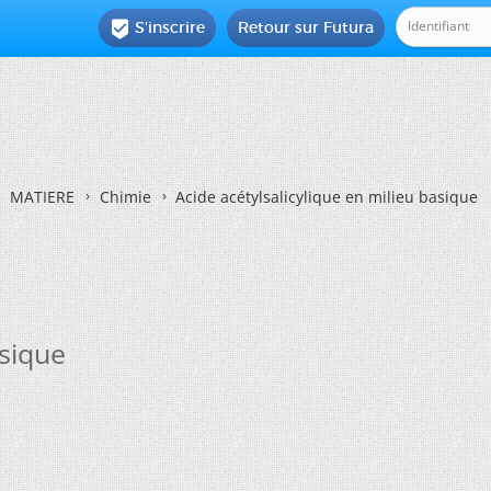
S'inscrire
Retour sur Futura

MATIERE
Chimie
Acide acétylsalicylique en milieu basique
asique