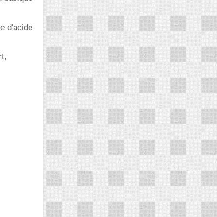
e d'acide
rt,