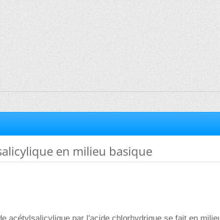
salicylique en milieu basique
e acétylsalicylique par l'acide chlorhydrique se fait en mili