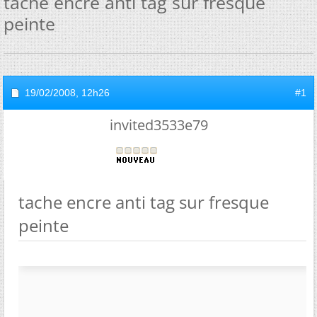
tache encre anti tag sur fresque
peinte
19/02/2008,
12h26
#1
invited3533e79
tache encre anti tag sur fresque
peinte