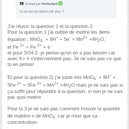
Envoyé par
HarleyApril
tu en es où dans cet exo ?:
J'ai réussi la question 1 et la question 2.
Pour la question 1 j'ai oublié de mettre les demi-
-
+
-
2+
équation : MnO
+ 8H
+ 5e
= Mn
+4H
O.
4
2
2+
3+
-
et Fe
= Fe
+ e
et pour SO4 2- je pense qu'on en a pas besoin car
avec K+ il n'interviennent pas. Je ne sais pas ce que
tu en pense!
-
+
Et pour la question 2) j'ai juste mis MnO
+ 8H
+
4
2+
3+
2+
5Fe
= 5Fe
+ Mn
+4H
O mais je ne sais pas si
2
ça suffit pour répondre à la question. si non je ne sais
pas quoi mettre
Pour la 3 je ne sais pas comment trouver la quantité
-
de matière n de MnO
car je n'est que sa
4
concentration.