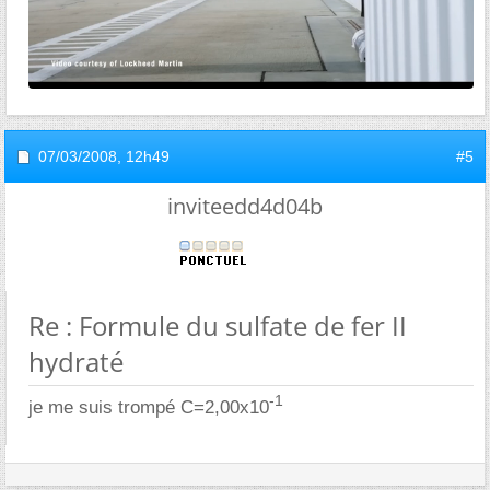
07/03/2008,
12h49
#5
inviteedd4d04b
Re : Formule du sulfate de fer II
hydraté
-1
je me suis trompé C=2,00x10