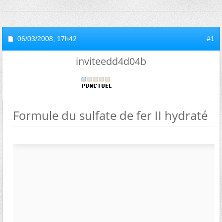
06/03/2008,
17h42
#1
inviteedd4d04b
Formule du sulfate de fer II hydraté