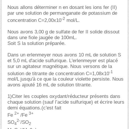
Nous allons déterminer n en dosant les ions fer (II)
par une solution de permanganate de potassium de
-2
concentration C=2,00x10
mol/L.
Nous avons 3,00 g de sulfate de fer II solide dissout
dans une fiole jaugée de 100mL.
Soit S la solution préparée.
Dans un erlenmeyer nous avons 10 mL de solution S
et 5,0 mL d'acide sulfurique. L'erlenmeyer est placé
sur un agitateur magnétique. Nous versons de la
-1
solution de titrante de concentration C=1,08x10
mol/L jusqu'à ce que la couleur violette persiste. Nous
avons ajouté 16 mL de solution titrante.
1)Citer les couples oxydant/réducteur présents dans
chaque solution (sauf l’acide sulfurique) et écrire leurs
demi équations.(c'est fait
2+
3+
Fe
/Fe
2-
SO
/SO
4
2
-