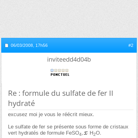
06/03/2008,
17h56
#2
inviteedd4d04b
Re : formule du sulfate de fer II
hydraté
excusez moi je vous le réécrit mieux.
Le sulfate de fer se présente sous forme de cristaux
vert hydratés de formule FeSO
,
H
O.
4
2