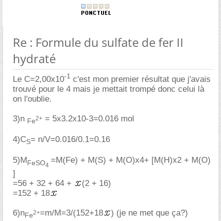
Re : Formule du sulfate de fer II
hydraté
-1
Le C=2,00x10
c'est mon premier résultat que j'avais
trouvé pour le 4 mais je mettait trompé donc celui là
on l'oublie.
3)n
= 5x3.2x10-3=0.016 mol
2+
Fe
4)C
= n/V=0.016/0.1=0.16
S
5)M
=M(Fe) + M(S) + M(O)x4+ [M(H)x2 + M(O)
FeSO
4
]
=56 + 32 + 64 +
(2 + 16)
=152 + 18
6)n
=m/M=3/(152+18
) (je ne met que ça?)
2+
Fe