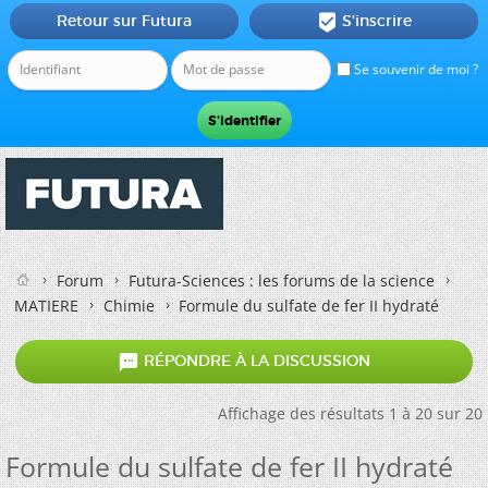
Retour sur Futura
S'inscrire

Se souvenir de moi ?
Forum
Futura-Sciences : les forums de la science
MATIERE
Chimie
Formule du sulfate de fer II hydraté

RÉPONDRE À LA DISCUSSION
Affichage des résultats 1 à 20 sur 20
Formule du sulfate de fer II hydraté