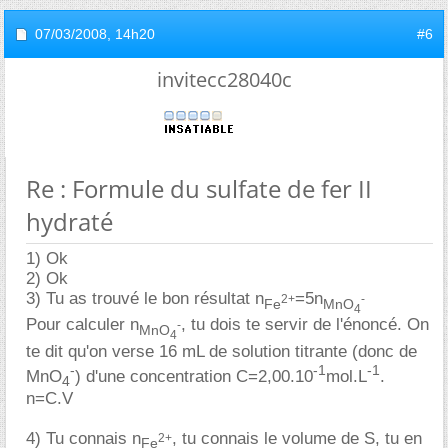
07/03/2008,
14h20
#6
invitecc28040c
Re : Formule du sulfate de fer II
hydraté
1) Ok
2) Ok
3) Tu as trouvé le bon résultat n
=5n
2+
-
Fe
MnO
4
Pour calculer n
, tu dois te servir de l'énoncé. On
-
MnO
4
te dit qu'on verse 16 mL de solution titrante (donc de
-
-1
-1
MnO
) d'une concentration C=2,00.10
mol.L
.
4
n=C.V
4) Tu connais n
, tu connais le volume de S, tu en
2+
Fe