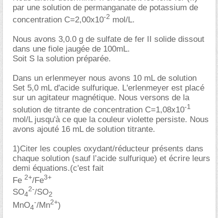
par une solution de permanganate de potassium de
-2
concentration C=2,00x10
mol/L.
Nous avons 3,0.0 g de sulfate de fer II solide dissout
dans une fiole jaugée de 100mL.
Soit S la solution préparée.
Dans un erlenmeyer nous avons 10 mL de solution
Set 5,0 mL d'acide sulfurique. L'erlenmeyer est placé
sur un agitateur magnétique. Nous versons de la
-1
solution de titrante de concentration C=1,08x10
mol/L jusqu'à ce que la couleur violette persiste. Nous
avons ajouté 16 mL de solution titrante.
1)Citer les couples oxydant/réducteur présents dans
chaque solution (sauf l’acide sulfurique) et écrire leurs
demi équations.(c'est fait
2+
3+
Fe
/Fe
2-
SO
/SO
4
2
-
2+
MnO
/Mn
)
4