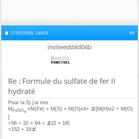
07/03/2008,
14h59
#9
inviteedd4d04b
Re : Formule du sulfate de fer II
hydraté
Pour la 5) j'ai mis
M
=M(Fe) + M(S) + M(O)x4+
[M(H)x2 + M(O)
FeSO
4
]
=56 + 32 + 64 +
(2 + 16)
=152 + 18