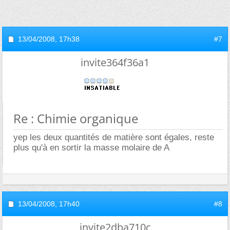
13/04/2008,
17h38
#7
invite364f36a1
Re : Chimie organique
yep les deux quantités de matière sont égales, reste
plus qu'à en sortir la masse molaire de A
13/04/2008,
17h40
#8
invite2dba710c