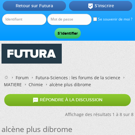
Retour sur Futura
S'inscrire

Se souvenir de moi ?
Forum
Futura-Sciences : les forums de la science
MATIERE
Chimie
alcène plus dibrome

RÉPONDRE À LA DISCUSSION
Affichage des résultats 1 à 8 sur 8
alcène plus dibrome