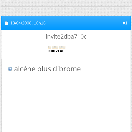
13/04/2008,
16h16
#1
invite2dba710c
alcène plus dibrome