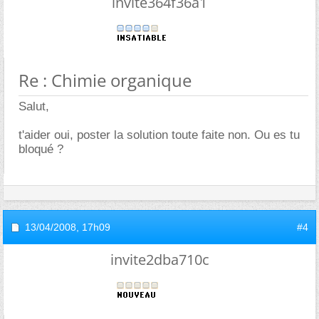
invite364f36a1
Re : Chimie organique
Salut,
t'aider oui, poster la solution toute faite non. Ou es tu
bloqué ?
13/04/2008,
17h09
#4
invite2dba710c