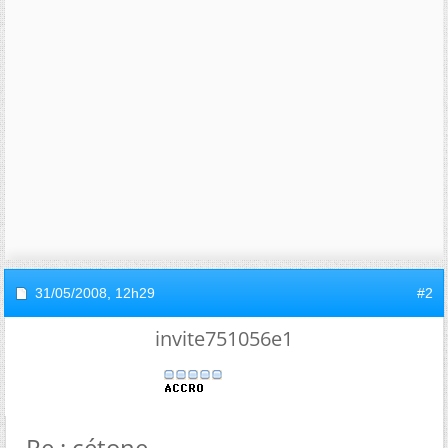
31/05/2008,
12h29
#2
invite751056e1
Re : cétone