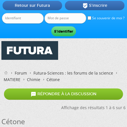
Retour sur Futura
S'inscrire

Se souvenir de moi ?
Forum
Futura-Sciences : les forums de la science
MATIERE
Chimie
Cétone

RÉPONDRE À LA DISCUSSION
Affichage des résultats 1 à 6 sur 6
Cétone