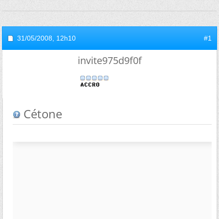
31/05/2008,
12h10
#1
invite975d9f0f
Cétone