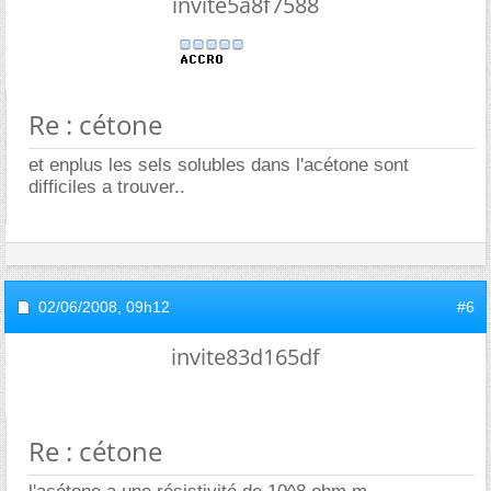
invite5a8f7588
Re : cétone
et enplus les sels solubles dans l'acétone sont
difficiles a trouver..
02/06/2008,
09h12
#6
invite83d165df
Re : cétone