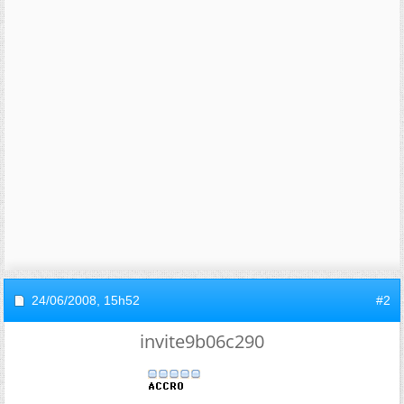
24/06/2008,
15h52
#2
invite9b06c290