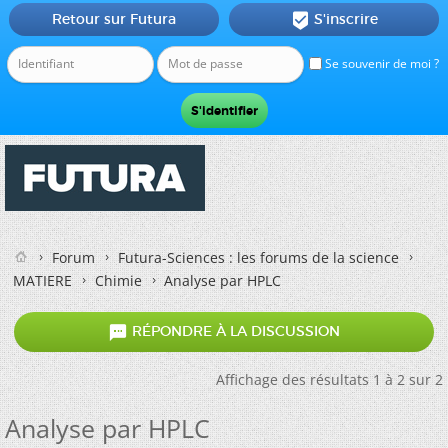
Retour sur Futura
S'inscrire

Se souvenir de moi ?
Forum
Futura-Sciences : les forums de la science
MATIERE
Chimie
Analyse par HPLC

RÉPONDRE À LA DISCUSSION
Affichage des résultats 1 à 2 sur 2
Analyse par HPLC