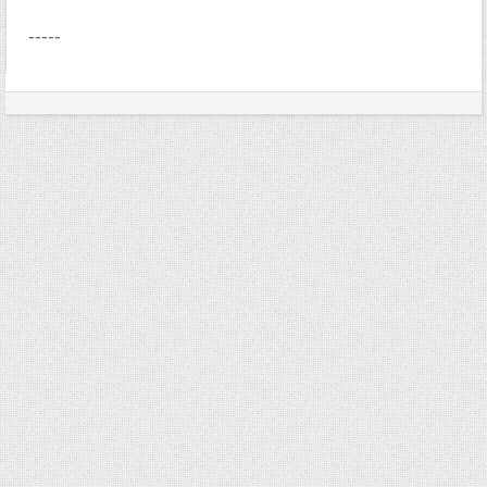
-----