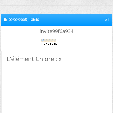
02/02/2005,
13h40
#1
invite99f6a934
L'élément Chlore : x