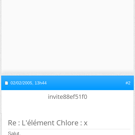
02/02/2005,
13h44
#2
invite88ef51f0
Re : L'élément Chlore : x
Salut,