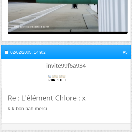
02/02/2005,
14h02
#5
invite99f6a934
Re : L'élément Chlore : x
k k bon bah merci